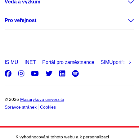
Věda a výzkum
Pro veřejnost
IS MU
INET
Portál pro zaměstnance
SIMUportfolio
Facebook
Instagram
Youtube
Twitter
LinkedIn
Spotify
© 2026
Masarykova univerzita
Správce stránek
Cookies
K vyhodnocování tohoto webu a k personalizaci