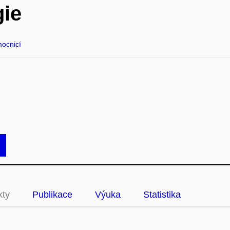
gie
mocnicí
kty
Publikace
Výuka
Statistika