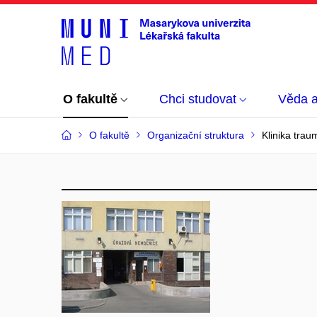
O fakultě
Chci studovat
Věda 
O fakultě
Organizační struktura
Klinika trau