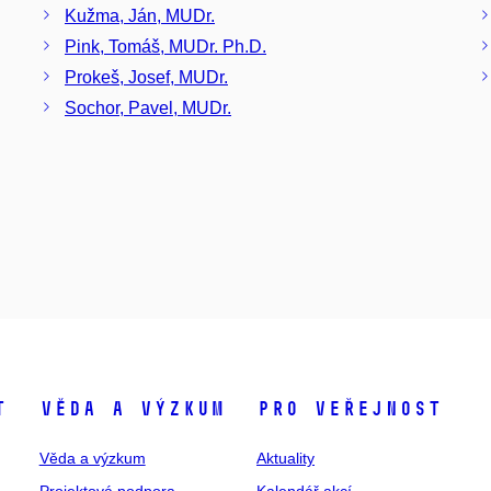
Kužma, Ján, MUDr.
Pink, Tomáš, MUDr. Ph.D.
Prokeš, Josef, MUDr.
Sochor, Pavel, MUDr.
t
Věda a výzkum
Pro veřejnost
Věda a výzkum
Aktuality