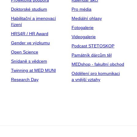
Projektová podpora
Kalendář akcí
Doktorské studium
Pro média
Habilitační a jmenovací
Mediální ohlasy
řízení
Fotogalerie
HRS4R / HR Award
Videogalerie
Gender ve výzkumu
Podcast STETOSKOP
Open Science
Památník dárcům těl
Snídaně s vědcem
MEDshop - fakultní obchod
Twinning at MED MUNI
Oddělení pro komunikaci
Research Day
a vnější vztahy