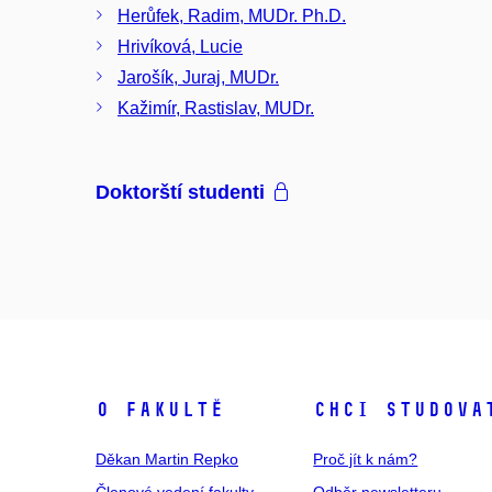
Herůfek, Radim, MUDr. Ph.D.
Hrivíková, Lucie
Jarošík, Juraj, MUDr.
Kažimír, Rastislav, MUDr.
Doktorští studenti
O fakultě
Chci studova
Děkan Martin Repko
Proč jít k nám?