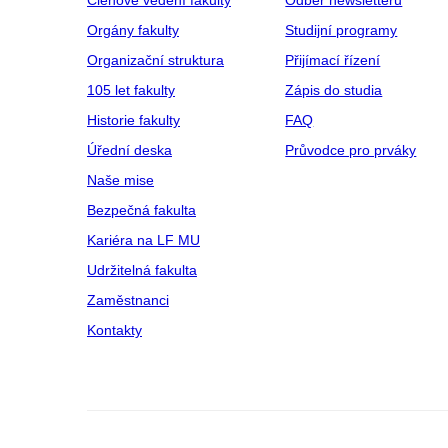
Členové vedení fakulty
Odběr newsletteru
Orgány fakulty
Studijní programy
Organizační struktura
Přijímací řízení
105 let fakulty
Zápis do studia
Historie fakulty
FAQ
Úřední deska
Průvodce pro prváky
Naše mise
Bezpečná fakulta
Kariéra na LF MU
Udržitelná fakulta
Zaměstnanci
Kontakty