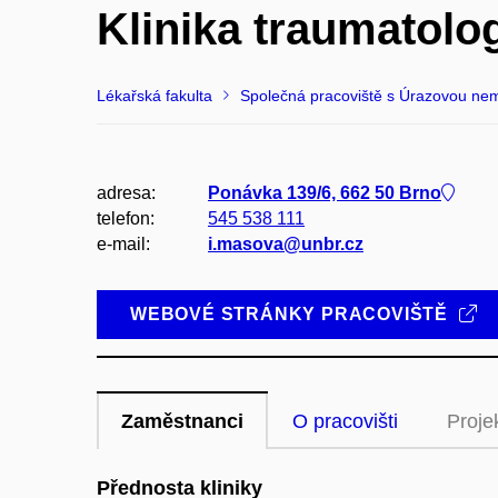
Klinika traumatolo
Lékařská fakulta
Společná pracoviště s Úrazovou ne
adresa:
Ponávka 139/6, 662 50 Brno
telefon:
545 538 111
e-mail:
i.masova@unbr.cz
WEBOVÉ STRÁNKY PRACOVIŠTĚ
Zaměstnanci
O pracovišti
Proje
Přednosta kliniky