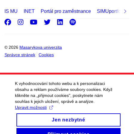
IS MU
INET
Portál pro zaměstnance
SIMUportfolio
Facebook
Instagram
Youtube
Twitter
LinkedIn
Spotify
© 2026
Masarykova univerzita
Správce stránek
Cookies
K vyhodnocování tohoto webu a k personalizaci
obsahu a reklam používáme soubory cookies. Když
klikněte na „přijmout cookies", poskytnete nám
souhlas k jejich uložení, správě a analýze.
Upravit možnosti
Jen nezbytné