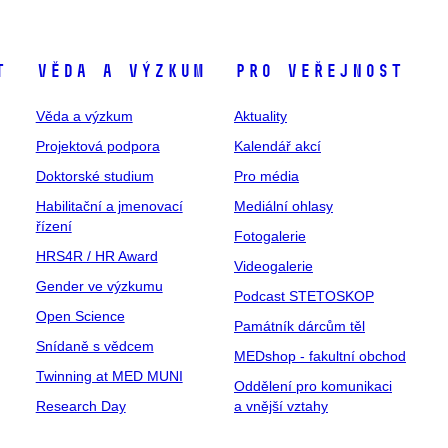
t
Věda a výzkum
Pro veřejnost
Věda a výzkum
Aktuality
Projektová podpora
Kalendář akcí
Doktorské studium
Pro média
Habilitační a jmenovací
Mediální ohlasy
řízení
Fotogalerie
HRS4R / HR Award
Videogalerie
Gender ve výzkumu
Podcast STETOSKOP
Open Science
Památník dárcům těl
Snídaně s vědcem
MEDshop - fakultní obchod
Twinning at MED MUNI
Oddělení pro komunikaci
Research Day
a vnější vztahy