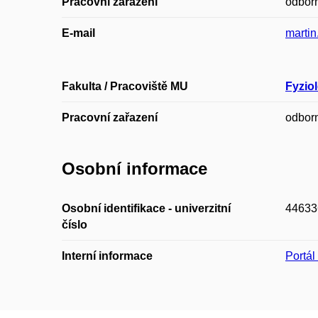
Pracovní zařazení
odborn
E-mail
marti
Fakulta / Pracoviště MU
Fyzio
Pracovní zařazení
odborn
Osobní informace
Osobní identifikace - univerzitní
44633
číslo
Interní informace
Portá