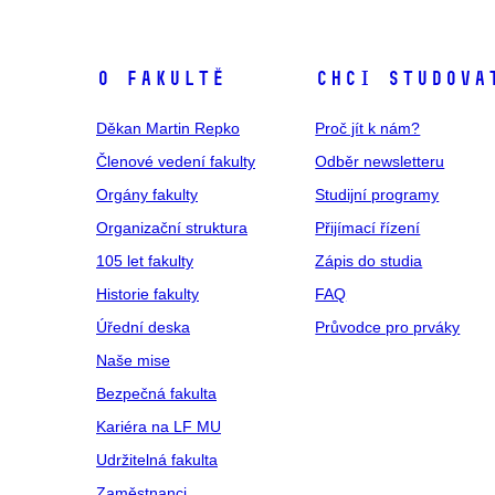
O fakultě
Chci studova
Děkan Martin Repko
Proč jít k nám?
Členové vedení fakulty
Odběr newsletteru
Orgány fakulty
Studijní programy
Organizační struktura
Přijímací řízení
105 let fakulty
Zápis do studia
Historie fakulty
FAQ
Úřední deska
Průvodce pro prváky
Naše mise
Bezpečná fakulta
Kariéra na LF MU
Udržitelná fakulta
Zaměstnanci