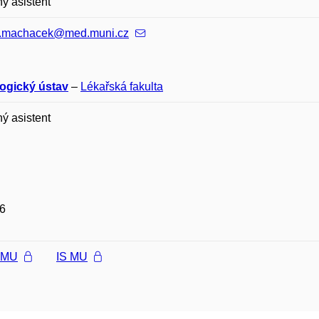
ý asistent
n.machacek@med.muni.cz
logický ústav
–
Lékařská fakulta
ý asistent
6
l MU
IS MU