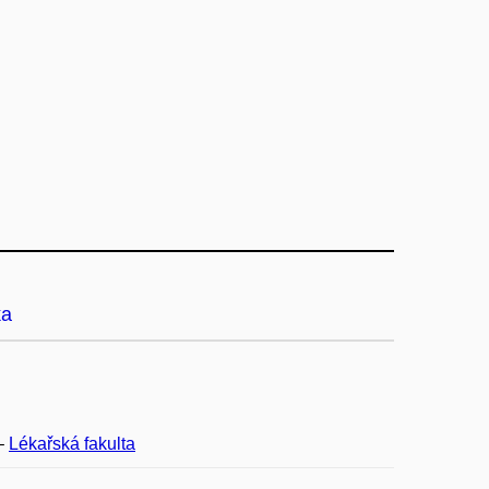
ka
–
Lékařská fakulta