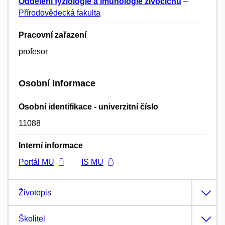
Oddělení fyziologie a imunologie živočichů
–
Přírodovědecká fakulta
Pracovní zařazení
profesor
Osobní informace
Osobní identifikace - univerzitní číslo
11088
Interní informace
Portál MU
IS MU
Životopis
Školitel