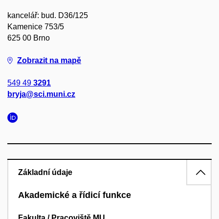
kancelář: bud. D36/125
Kamenice 753/5
625 00 Brno
Zobrazit na mapě
549 49
3291
bryja@sci.muni.cz
Základní údaje
Akademické a řídicí funkce
Fakulta / Pracoviště MU