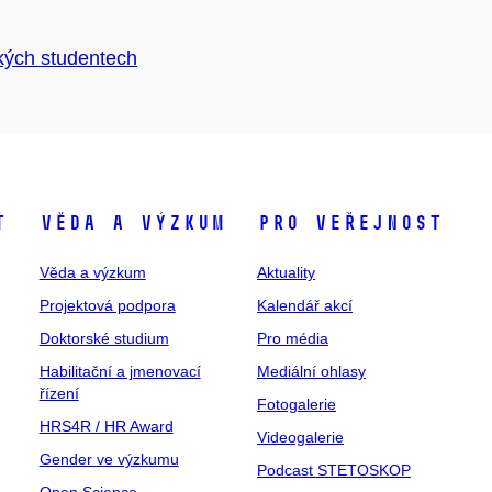
kých studentech
t
Věda a výzkum
Pro veřejnost
Věda a výzkum
Aktuality
Projektová podpora
Kalendář akcí
Doktorské studium
Pro média
Habilitační a jmenovací
Mediální ohlasy
řízení
Fotogalerie
HRS4R / HR Award
Videogalerie
Gender ve výzkumu
Podcast STETOSKOP