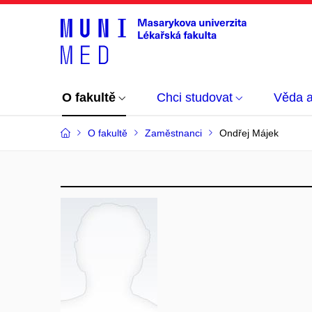
O fakultě
Chci studovat
Věda 
O fakultě
Zaměstnanci
Ondřej Májek