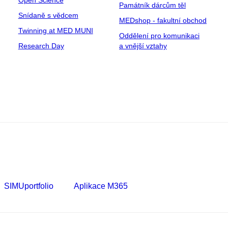
Open Science
Památník dárcům těl
Snídaně s vědcem
MEDshop - fakultní obchod
Twinning at MED MUNI
Oddělení pro komunikaci
Research Day
a vnější vztahy
SIMUportfolio
Aplikace M365