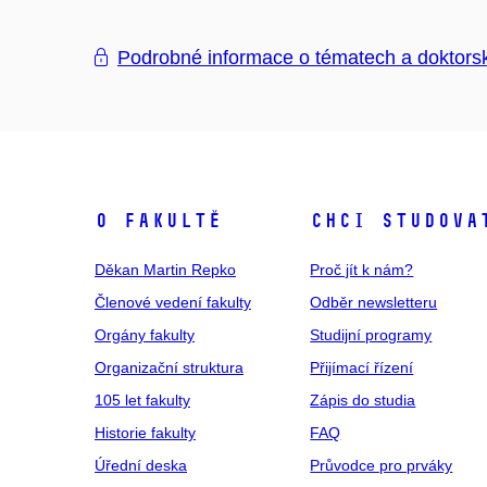
Podrobné informace o tématech a doktors
O fakultě
Chci studova
Děkan Martin Repko
Proč jít k nám?
Členové vedení fakulty
Odběr newsletteru
Orgány fakulty
Studijní programy
Organizační struktura
Přijímací řízení
105 let fakulty
Zápis do studia
Historie fakulty
FAQ
Úřední deska
Průvodce pro prváky