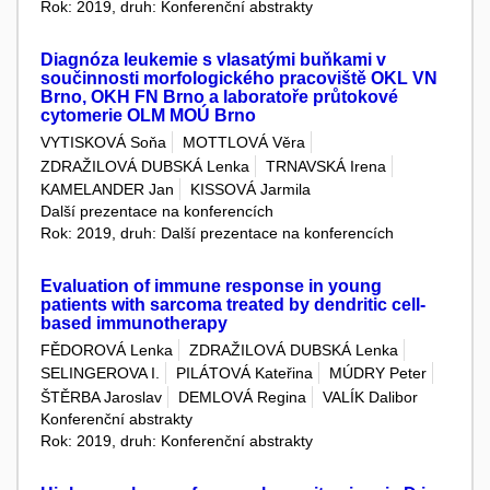
Rok: 2019, druh: Konferenční abstrakty
Diagnóza leukemie s vlasatými buňkami v
součinnosti morfologického pracoviště OKL VN
Brno, OKH FN Brno a laboratoře průtokové
cytomerie OLM MOÚ Brno
VYTISKOVÁ Soňa
MOTTLOVÁ Věra
ZDRAŽILOVÁ DUBSKÁ Lenka
TRNAVSKÁ Irena
KAMELANDER Jan
KISSOVÁ Jarmila
Další prezentace na konferencích
Rok: 2019, druh: Další prezentace na konferencích
Evaluation of immune response in young
patients with sarcoma treated by dendritic cell-
based immunotherapy
FĚDOROVÁ Lenka
ZDRAŽILOVÁ DUBSKÁ Lenka
SELINGEROVA I.
PILÁTOVÁ Kateřina
MÚDRY Peter
ŠTĚRBA Jaroslav
DEMLOVÁ Regina
VALÍK Dalibor
Konferenční abstrakty
Rok: 2019, druh: Konferenční abstrakty