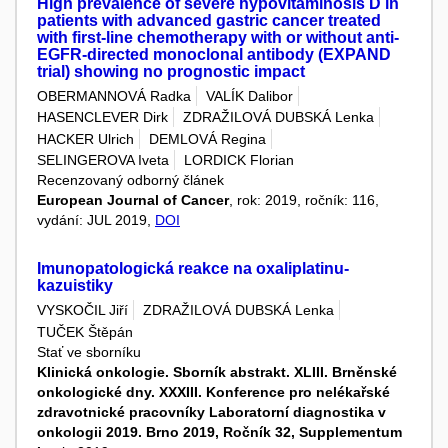
High prevalence of severe hypovitaminosis D in
patients with advanced gastric cancer treated
with first-line chemotherapy with or without anti-
EGFR-directed monoclonal antibody (EXPAND
trial) showing no prognostic impact
OBERMANNOVÁ Radka
VALÍK Dalibor
HASENCLEVER Dirk
ZDRAŽILOVÁ DUBSKÁ Lenka
HACKER Ulrich
DEMLOVÁ Regina
SELINGEROVA Iveta
LORDICK Florian
Recenzovaný odborný článek
European Journal of Cancer
, rok: 2019, ročník: 116,
vydání: JUL 2019,
DOI
Imunopatologická reakce na oxaliplatinu-
kazuistiky
VYSKOČIL Jiří
ZDRAŽILOVÁ DUBSKÁ Lenka
TUČEK Štěpán
Stať ve sborníku
Klinická onkologie. Sborník abstrakt. XLIII. Brněnské
onkologické dny. XXXIII. Konference pro nelékařské
zdravotnické pracovníky Laboratorní diagnostika v
onkologii 2019. Brno 2019, Ročník 32, Supplementum