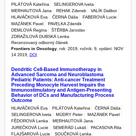
PILÁTOVÁ Kateřina
SELINGEROVA Iveta
MERHAUTOVÁ Jana
REHAK Zdenek
VALÍK Dalibor
HLAVÁČKOVÁ Eva
ČERNÁ Dáša
FABEROVÁ Lucie
MAZÁNEK Pavel
PAVELKA Zdeněk
DEMLOVÁ Regina
ŠTĚRBA Jaroslav
ZDRAŽILOVÁ DUBSKÁ Lenka
Recenzovaný odborný článek
Frontiers in Oncology
, rok: 2019, ročník: 9, vydání: NOV
14 2019,
DOI
Dendritic Cell-Based Immunotherapy in
Advanced Sarcoma and Neuroblastoma
Pediatric Patients: Anti-cancer Treatment
Preceding Monocyte Harvest Impairs the
Immunostimulatory and Antigen-Presenting
Behavior of DCs and Manufacturing Process
Outcome
HLAVÁČKOVÁ Eva
PILÁTOVÁ Kateřina
ČERNÁ Dáša
SELINGEROVA Iveta
MÚDRY Peter
MAZÁNEK Pavel
FĚDOROVÁ Lenka
MERHAUTOVÁ Jana
JUREČKOVÁ Lucie
SEMERÁD Lukáš
PACASOVA Rita
FLAJŠAROVÁ Lucie
SOUČKOVÁ Lenka