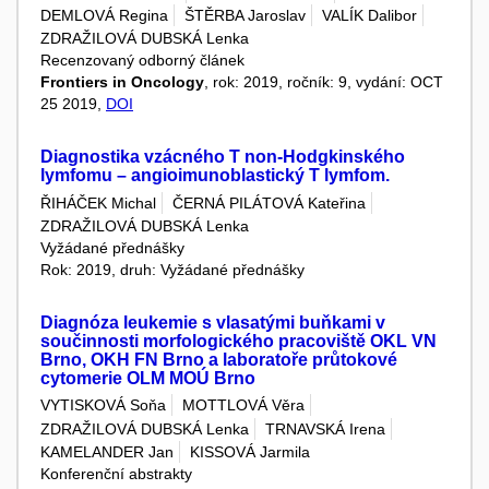
DEMLOVÁ Regina
ŠTĚRBA Jaroslav
VALÍK Dalibor
ZDRAŽILOVÁ DUBSKÁ Lenka
Recenzovaný odborný článek
Frontiers in Oncology
, rok: 2019, ročník: 9, vydání: OCT
25 2019,
DOI
Diagnostika vzácného T non-Hodgkinského
lymfomu – angioimunoblastický T lymfom.
ŘIHÁČEK Michal
ČERNÁ PILÁTOVÁ Kateřina
ZDRAŽILOVÁ DUBSKÁ Lenka
Vyžádané přednášky
Rok: 2019, druh: Vyžádané přednášky
Diagnóza leukemie s vlasatými buňkami v
součinnosti morfologického pracoviště OKL VN
Brno, OKH FN Brno a laboratoře průtokové
cytomerie OLM MOÚ Brno
VYTISKOVÁ Soňa
MOTTLOVÁ Věra
ZDRAŽILOVÁ DUBSKÁ Lenka
TRNAVSKÁ Irena
KAMELANDER Jan
KISSOVÁ Jarmila
Konferenční abstrakty