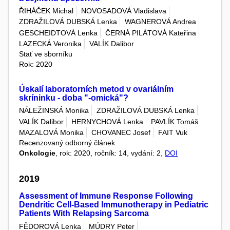
ŘIHÁČEK Michal
NOVOSADOVÁ Vladislava
ZDRAŽILOVÁ DUBSKÁ Lenka
WAGNEROVÁ Andrea
GESCHEIDTOVÁ Lenka
ČERNÁ PILÁTOVÁ Kateřina
LAZECKÁ Veronika
VALÍK Dalibor
Stať ve sborníku
Rok: 2020
Úskalí laboratorních metod v ovariálním
skríninku - doba "-omická"?
NÁLEŽINSKÁ Monika
ZDRAŽILOVÁ DUBSKÁ Lenka
VALÍK Dalibor
HERNYCHOVÁ Lenka
PAVLÍK Tomáš
MAZALOVÁ Monika
CHOVANEC Josef
FAIT Vuk
Recenzovaný odborný článek
Onkologie
, rok: 2020, ročník: 14, vydání: 2,
DOI
2019
Assessment of Immune Response Following
Dendritic Cell-Based Immunotherapy in Pediatric
Patients With Relapsing Sarcoma
FĚDOROVÁ Lenka
MÚDRY Peter