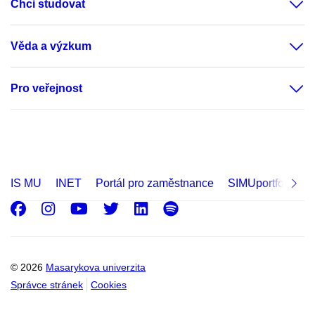
Chci studovat
Věda a výzkum
Pro veřejnost
IS MU
INET
Portál pro zaměstnance
SIMUportfolio
Facebook
Instagram
Youtube
Twitter
LinkedIn
Spotify
© 2026
Masarykova univerzita
Správce stránek
Cookies