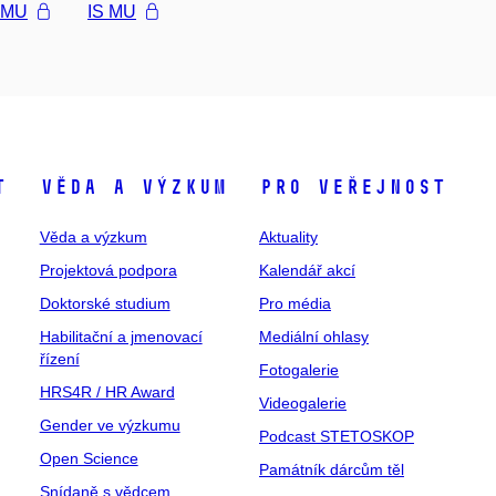
l MU
IS MU
t
Věda a výzkum
Pro veřejnost
Věda a výzkum
Aktuality
Projektová podpora
Kalendář akcí
Doktorské studium
Pro média
Habilitační a jmenovací
Mediální ohlasy
řízení
Fotogalerie
HRS4R / HR Award
Videogalerie
Gender ve výzkumu
Podcast STETOSKOP
Open Science
Památník dárcům těl
Snídaně s vědcem