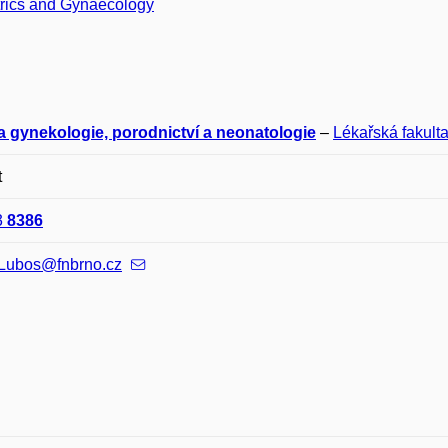
trics and Gynaecology
ka gynekologie, porodnictví a neonatologie
–
Lékařská fakult
t
3
8386
.Lubos@fnbrno.cz