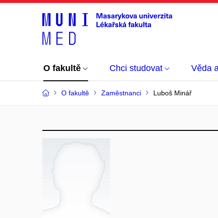
O fakultě
Chci studovat
Věda 
O fakultě
Zaměstnanci
Luboš Minář