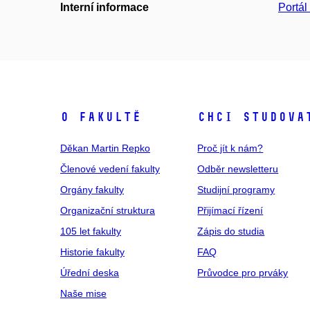
Interní informace
Portá
O fakultě
Chci studova
Děkan Martin Repko
Proč jít k nám?
Členové vedení fakulty
Odběr newsletteru
Orgány fakulty
Studijní programy
Organizační struktura
Přijímací řízení
105 let fakulty
Zápis do studia
Historie fakulty
FAQ
Úřední deska
Průvodce pro prváky
Naše mise