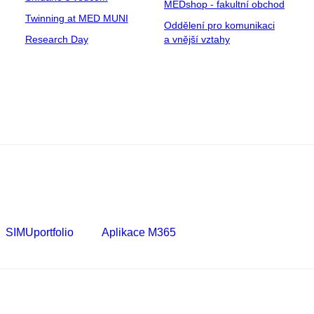
MEDshop - fakultní obchod
Twinning at MED MUNI
Oddělení pro komunikaci
Research Day
a vnější vztahy
SIMUportfolio
Aplikace M365