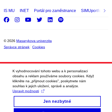
IS MU
INET
Portál pro zaměstnance
SIMUportfolio
Facebook
Instagram
Youtube
Twitter
LinkedIn
Spotify
© 2026
Masarykova univerzita
Správce stránek
Cookies
K vyhodnocování tohoto webu a k personalizaci
obsahu a reklam používáme soubory cookies. Když
klikněte na „přijmout cookies", poskytnete nám
souhlas k jejich uložení, správě a analýze.
Upravit možnosti
Jen nezbytné