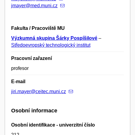
jmayer@med.muni.cz
Fakulta / Pracoviště MU
Výzkumná skupina Šárky Pospíšilové
–
Středoevropský technologický institut
Pracovní zařazení
profesor
E-mail
jiri.mayer@ceitec.muni.cz
Osobní informace
Osobní identifikace - univerzitní číslo
212