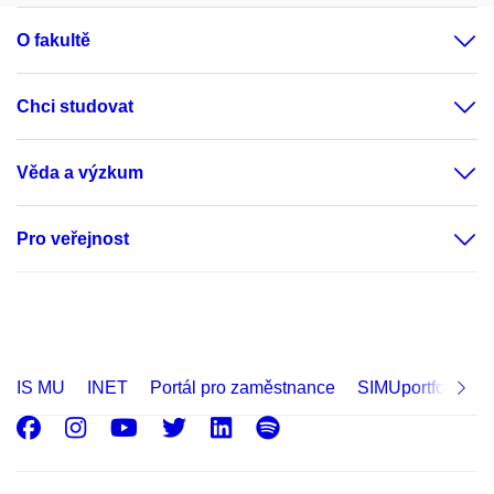
O fakultě
Chci studovat
Věda a výzkum
Pro veřejnost
IS MU
INET
Portál pro zaměstnance
SIMUportfolio
Facebook
Instagram
Youtube
Twitter
LinkedIn
Spotify