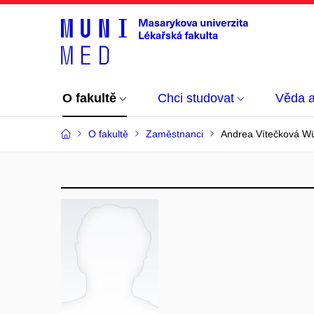
O fakultě
Chci studovat
Věda 
O fakultě
Zaměstnanci
Andrea Vítečková W