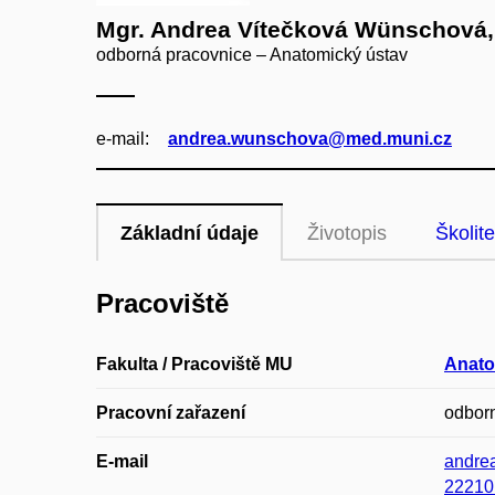
Mgr. Andrea Vítečková Wünschová,
odborná pracovnice – Anatomický ústav
e‑mail:
andrea.wunschova@med.muni.cz
Základní údaje
Životopis
Školite
Pracoviště
Fakulta / Pracoviště MU
Anato
Pracovní zařazení
odbor
E-mail
andre
22210