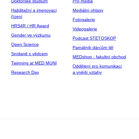
Doktorské studium
Pro média
Habilitační a jmenovací
Mediální ohlasy
řízení
Fotogalerie
HRS4R / HR Award
Videogalerie
Gender ve výzkumu
Podcast STETOSKOP
Open Science
Památník dárcům těl
Snídaně s vědcem
MEDshop - fakultní obchod
Twinning at MED MUNI
Oddělení pro komunikaci
Research Day
a vnější vztahy