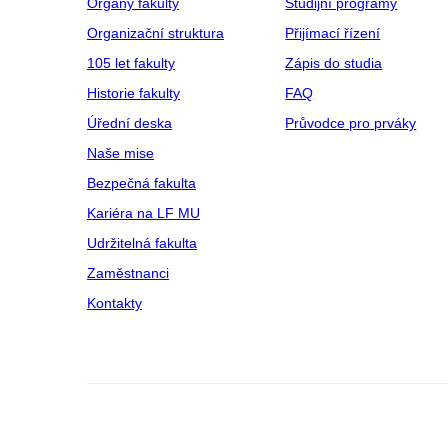
Orgány fakulty
Studijní programy
Organizační struktura
Přijímací řízení
105 let fakulty
Zápis do studia
Historie fakulty
FAQ
Úřední deska
Průvodce pro prváky
Naše mise
Bezpečná fakulta
Kariéra na LF MU
Udržitelná fakulta
Zaměstnanci
Kontakty