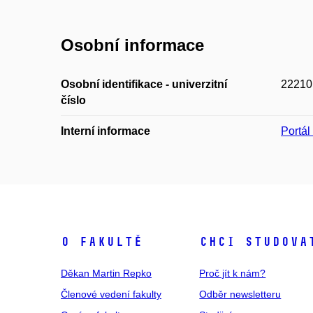
Osobní informace
Osobní identifikace - univerzitní
22210
číslo
Interní informace
Portá
O fakultě
Chci studova
Děkan Martin Repko
Proč jít k nám?
Členové vedení fakulty
Odběr newsletteru