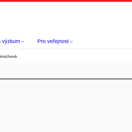
a výzkum
Pro veřejnost
ünschová