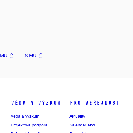
l MU
IS MU
t
Věda a výzkum
Pro veřejnost
Věda a výzkum
Aktuality
Projektová podpora
Kalendář akcí