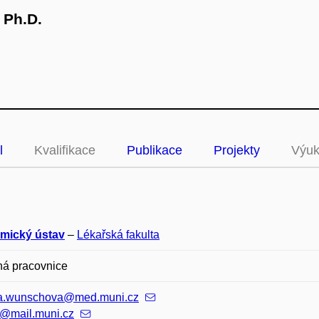
 Ph.D.
l
Kvalifikace
Publikace
Projekty
Výu
mický ústav
–
Lékařská fakulta
ná pracovnice
a.wunschova@med.muni.cz
@mail.muni.cz