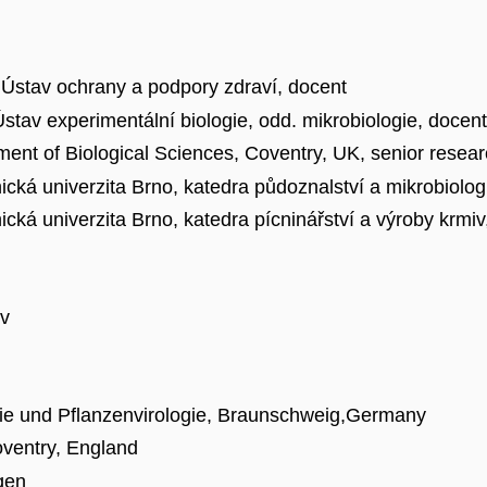
 Ústav ochrany a podpory zdraví, docent
stav experimentální biologie, odd. mikrobiologie, docent
ment of Biological Sciences, Coventry, UK, senior resear
ká univerzita Brno, katedra půdoznalství a mikrobiologi
ká univerzita Brno, katedra pícninářství a výroby krmiv,
ev
emie und Pflanzenvirologie, Braunschweig,Germany
oventry, England
gen