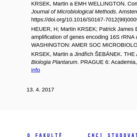
KRSEK, Martin a EMH WELLINGTON. Compariso
Journal of Microbiological Methods
. Amster
https://doi.org/10.1016/S0167-7012(99)00
HEUER, H; Martin KRSEK; Patrick James 
amplification of genes encoding 16S rRNA a
WASHINGTON: AMER SOC MICROBIOLOGY, 19
KRSEK, Martin a Jindřich ŠEBÁNEK. 
Biologia Plantarum
. PRAGUE 6: Academia, 1
info
13. 4. 2017
O fakultě
Chci studova