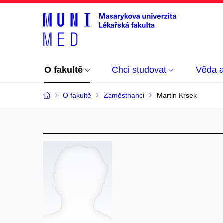
O fakultě
Chci studovat
Věda 
O fakultě
Zaměstnanci
Martin Krsek