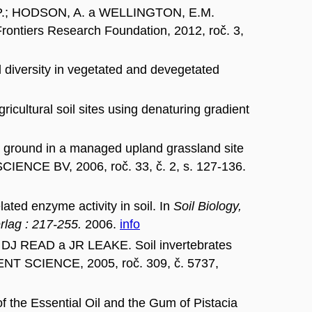
P.; HODSON, A. a WELLINGTON, E.M.
Frontiers Research Foundation, 2012, roč. 3,
versity in vegetated and devegetated
tural soil sites using denaturing gradient
ground in a managed upland grassland site
CE BV, 2006, roč. 33, č. 2, s. 127-136.
d enzyme activity in soil. In
Soil Biology,
rlag : 217-255.
2006.
info
READ a JR LEAKE. Soil invertebrates
SCIENCE, 2005, roč. 309, č. 5737,
he Essential Oil and the Gum of Pistacia