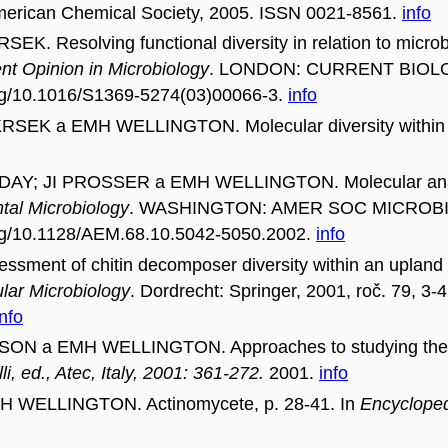
erican Chemical Society, 2005. ISSN 0021-8561.
info
esolving functional diversity in relation to microbial
nt Opinion in Microbiology
. LONDON: CURRENT BIOLOGY 
org/10.1016/S1369-5274(03)00066-3.
info
K a EMH WELLINGTON. Molecular diversity within chit
 JI PROSSER a EMH WELLINGTON. Molecular analysis o
tal Microbiology
. WASHINGTON: AMER SOC MICROBIOLOG
org/10.1128/AEM.68.10.5042-5050.2002.
info
ent of chitin decomposer diversity within an upland
ular Microbiology
. Dordrecht: Springer, 2001, roč. 79, 3
info
 a EMH WELLINGTON. Approaches to studying the molec
, ed., Atec, Italy, 2001: 361-272.
2001.
info
 WELLINGTON. Actinomycete, p. 28-41. In
Encycloped