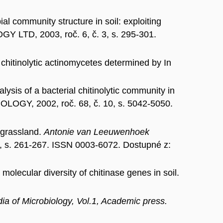
 community structure in soil: exploiting
LTD, 2003, roč. 6, č. 3, s. 295-301.
inolytic actinomycetes determined by In
f a bacterial chitinolytic community in
Y, 2002, roč. 68, č. 10, s. 5042-5050.
 grassland.
Antonie van Leeuwenhoek
-4, s. 261-267. ISSN 0003-6072. Dostupné z:
ular diversity of chitinase genes in soil.
ia of Microbiology, Vol.1, Academic press.