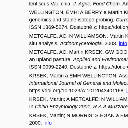
lentiscus Var. chia.
J. Agric. Food Chem.
Am
WELLINGTON, EMH; A BERRY a Martin KRSEK. R
genomics and stable isotope probing.
Curre
ISSN 1369-5274. Dostupné z: https://doi.
METCALFE, AC; N WILLIAMSON; Martin KRSE
situ analysis.
Actinomycetologia
. 2003.
info
METCALFE, AC; Martin KRSEK; GW GOODAY;
an upland pasture.
Applied and Environmen
ISSN 0099-2240. Dostupné z: https://doi.
KRSEK, Martin a EMH WELLINGTON. Assessm
International Journal of General and Molec
https://doi.org/10.1023/A:1012043401168.
KRSEK, Martin; A METCALFE; N WILLIAMSON
In
Chitin Enzymology 2001, R.A.A.Muzzarelli
KRSEK, Martin; N MORRIS; S EGAN a EMH
2000.
info