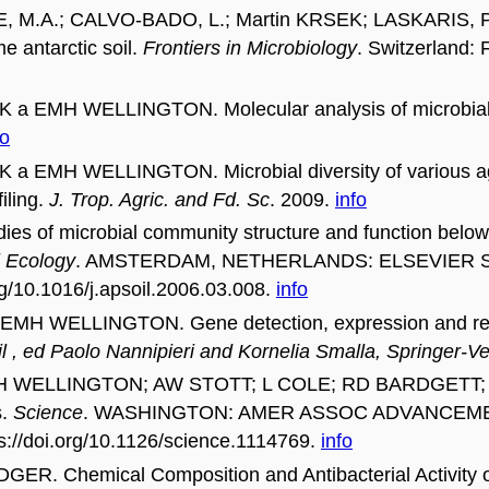
 M.A.; CALVO-BADO, L.; Martin KRSEK; LASKARIS, 
e antarctic soil.
Frontiers in Microbiology
. Switzerland: 
EMH WELLINGTON. Molecular analysis of microbial di
fo
H WELLINGTON. Microbial diversity of various agricul
iling.
J. Trop. Agric. and Fd. Sc
. 2009.
info
of microbial community structure and function below 
l Ecology
. AMSTERDAM, NETHERLANDS: ELSEVIER SCIEN
g/10.1016/j.apsoil.2006.03.008.
info
 WELLINGTON. Gene detection, expression and relate
l , ed Paolo Nannipieri and Kornelia Smalla, Springer-Ve
 WELLINGTON; AW STOTT; L COLE; RD BARDGETT; DJ 
s.
Science
. WASHINGTON: AMER ASSOC ADVANCEMENT 
s://doi.org/10.1126/science.1114769.
info
 Chemical Composition and Antibacterial Activity of t