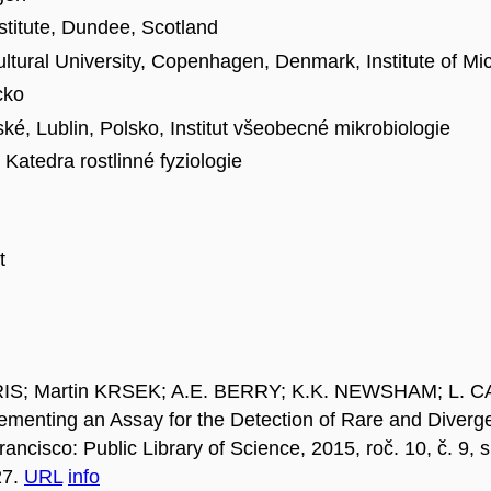
stitute, Dundee, Scotland
ultural University, Copenhagen, Denmark, Institute of Mi
cko
ké, Lublin, Polsko, Institut všeobecné mikrobiologie
 Katedra rostlinné fyziologie
t
IS; Martin KRSEK; A.E. BERRY; K.K. NEWSHAM; L. 
enting an Assay for the Detection of Rare and Diver
rancisco: Public Library of Science, 2015, roč. 10, č. 9
27.
URL
info