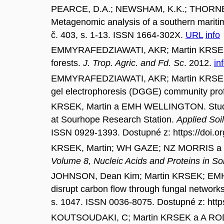
PEARCE, D.A.; NEWSHAM, K.K.; THORNE,
Metagenomic analysis of a southern maritim
č. 403, s. 1-13. ISSN 1664-302X.
URL
info
EMMYRAFEDZIAWATI, AKR; Martin KRSEK a 
forests.
J. Trop. Agric. and Fd. Sc
. 2012.
in
EMMYRAFEDZIAWATI, AKR; Martin KRSEK a EM
gel electrophoresis (DGGE) community prof
KRSEK, Martin a EMH WELLINGTON. Studies 
at Sourhope Research Station.
Applied Soi
ISSN 0929-1393. Dostupné z: https://doi.or
KRSEK, Martin; WH GAZE; NZ MORRIS a EMH
Volume 8, Nucleic Acids and Proteins in Soi
JOHNSON, Dean Kim; Martin KRSEK; EMH
disrupt carbon flow through fungal network
s. 1047. ISSN 0036-8075. Dostupné z: http
KOUTSOUDAKI, C; Martin KRSEK a A RODGER.