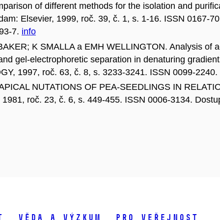
n of different methods for the isolation and purificat
dam: Elsevier, 1999, roč. 39, č. 1, s. 1-16. ISSN 0167-7
093-7.
info
BAKER; K SMALLA a EMH WELLINGTON. Analysis of act
nd gel-electrophoretic separation in denaturing gradien
97, roč. 63, č. 8, s. 3233-3241. ISSN 0099-2240.
THE APICAL NUTATIONS OF PEA-SEEDLINGS IN REL
981, roč. 23, č. 6, s. 449-455. ISSN 0006-3134. Dostup
t
Věda a výzkum
Pro veřejnost