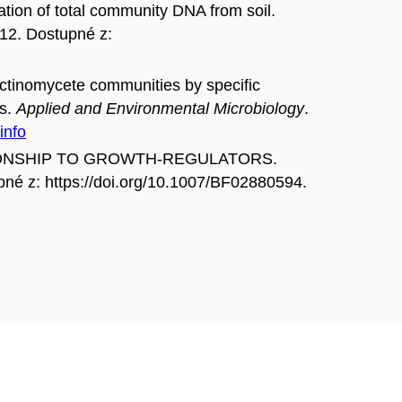
ion of total community DNA from soil.
012. Dostupné z:
inomycete communities by specific
ts.
Applied and Environmental Microbiology
.
info
ATIONSHIP TO GROWTH-REGULATORS.
né z: https://doi.org/10.1007/BF02880594.