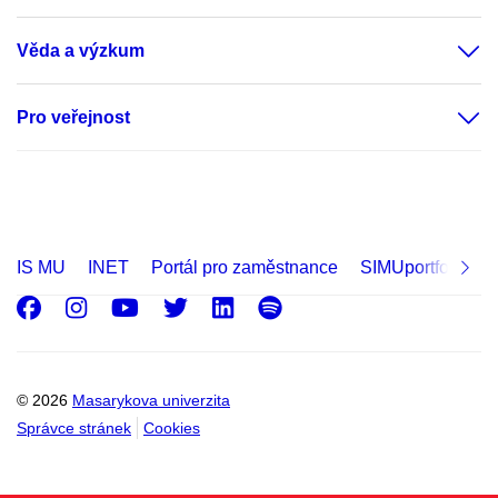
Věda a výzkum
Pro veřejnost
IS MU
INET
Portál pro zaměstnance
SIMUportfolio
Facebook
Instagram
Youtube
Twitter
LinkedIn
Spotify
© 2026
Masarykova univerzita
Správce stránek
Cookies