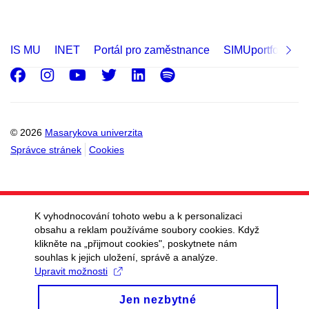
IS MU
INET
Portál pro zaměstnance
SIMUportfolio
Facebook
Instagram
Youtube
Twitter
LinkedIn
Spotify
© 2026
Masarykova univerzita
Správce stránek
Cookies
K vyhodnocování tohoto webu a k personalizaci
obsahu a reklam používáme soubory cookies. Když
klikněte na „přijmout cookies", poskytnete nám
souhlas k jejich uložení, správě a analýze.
Upravit možnosti
Jen nezbytné