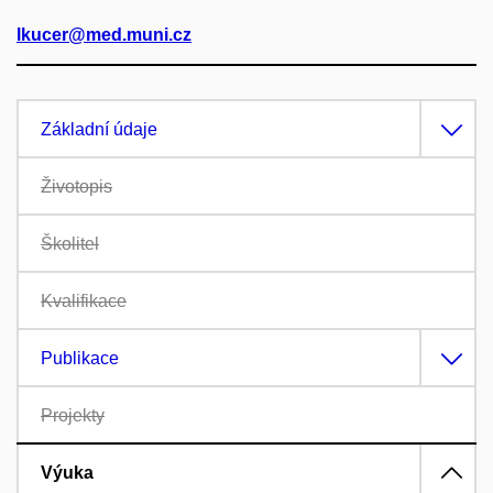
lkucer@med.muni.cz
Základní údaje
Životopis
Školitel
Kvalifikace
Publikace
Projekty
Výuka