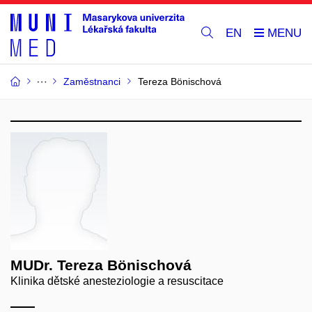
EN
Zaměstnanci
Tereza Bönischová
MUDr. Tereza Bönischová
Klinika dětské anesteziologie a resuscitace