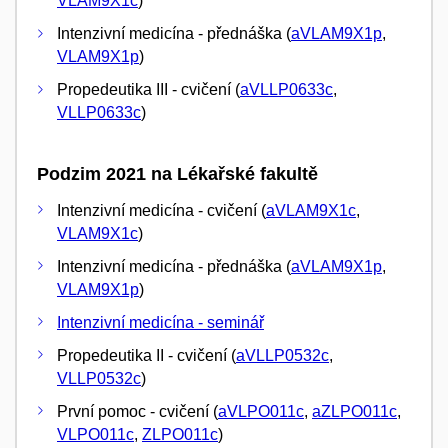
VLAM9X1c
)
Intenzivní medicína - přednáška (
aVLAM9X1p
,
VLAM9X1p
)
Propedeutika III - cvičení (
aVLLP0633c
,
VLLP0633c
)
Podzim 2021 na Lékařské fakultě
Intenzivní medicína - cvičení (
aVLAM9X1c
,
VLAM9X1c
)
Intenzivní medicína - přednáška (
aVLAM9X1p
,
VLAM9X1p
)
Intenzivní medicína - seminář
Propedeutika II - cvičení (
aVLLP0532c
,
VLLP0532c
)
První pomoc - cvičení (
aVLPO011c
,
aZLPO011c
,
VLPO011c
,
ZLPO011c
)