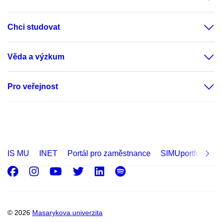
Chci studovat
Věda a výzkum
Pro veřejnost
IS MU
INET
Portál pro zaměstnance
SIMUportfolio
Facebook
Instagram
Youtube
Twitter
LinkedIn
Spotify
© 2026
Masarykova univerzita