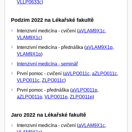
VLLP0633c
)
Podzim 2022 na Lékařské fakultě
Intenzivní medicína - cvičení (
aVLAM9X1c
,
VLAM9X1c
)
Intenzivní medicína - přednáška (
aVLAM9X1p
,
VLAM9X1p
)
Intenzivní medicína - seminář
První pomoc - cvičení (
aVLPO011c
,
aZLPO011c
,
VLPO011c
,
ZLPO011c
)
První pomoc - přednáška (
aVLPO011p
,
aZLPO011p
,
VLPO011p
,
ZLPO011p
)
Jaro 2022 na Lékařské fakultě
Intenzivní medicína - cvičení (
aVLAM9X1c
,