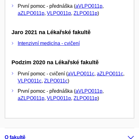
První pomoc - přednáška (
aVLPO011p
,
aZLPO011p
,
VLPO011p
,
ZLPO011p
)
Jaro 2021 na Lékařské fakultě
Intenzivní medicína - cvičení
Podzim 2020 na Lékařské fakultě
První pomoc - cvičení (
aVLPO011c
,
aZLPO011c
,
VLPO011c
,
ZLPO011c
)
První pomoc - přednáška (
aVLPO011p
,
aZLPO011p
,
VLPO011p
,
ZLPO011p
)
O fakultě