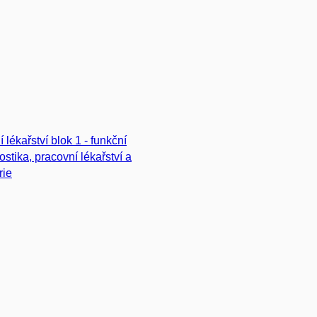
í lékařství blok 1 - funkční
ostika, pracovní lékařství a
rie