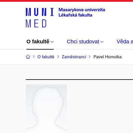
O fakultě
Chci studovat
Věda 
O fakultě
Zaměstnanci
Pavel Homolka