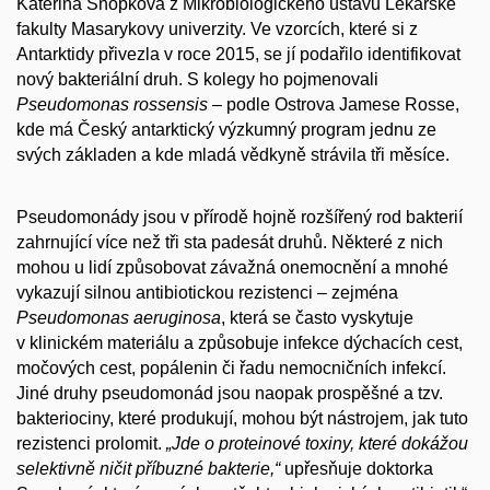
Kateřina Snopková z Mikrobiologického ústavu Lékařské
fakulty Masarykovy univerzity. Ve vzorcích, které si z
Antarktidy přivezla v roce 2015, se jí podařilo identifikovat
nový bakteriální druh. S kolegy ho pojmenovali
Pseudomonas rossensis
– podle Ostrova Jamese Rosse,
kde má Český antarktický výzkumný program jednu ze
svých základen a kde mladá vědkyně strávila tři měsíce.
Pseudomonády jsou v přírodě hojně rozšířený rod bakterií
zahrnující více než tři sta padesát druhů. Některé z nich
mohou u lidí způsobovat závažná onemocnění a mnohé
vykazují silnou antibiotickou rezistenci – zejména
Pseudomonas aeruginosa
, která se často vyskytuje
v klinickém materiálu a způsobuje infekce dýchacích cest,
močových cest, popálenin či řadu nemocničních infekcí.
Jiné druhy pseudomonád jsou naopak prospěšné a tzv.
bakteriociny, které produkují, mohou být nástrojem, jak tuto
rezistenci prolomit.
„Jde o proteinové toxiny, které dokážou
selektivně ničit příbuzné bakterie,“
upřesňuje doktorka