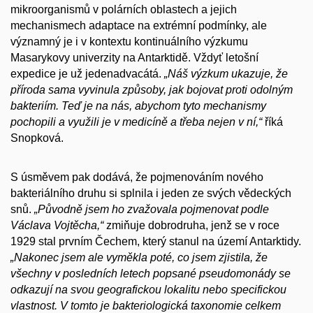
mikroorganismů v polárních oblastech a jejich
mechanismech adaptace na extrémní podmínky, ale
významný je i v kontextu kontinuálního výzkumu
Masarykovy univerzity na Antarktidě. Vždyť letošní
expedice je už jedenadvacátá.
„Náš výzkum ukazuje, že
příroda sama vyvinula způsoby, jak bojovat proti odolným
bakteriím. Teď je na nás, abychom tyto mechanismy
pochopili a využili je v medicíně a třeba nejen v ní,“
říká
Snopková.
S úsměvem pak dodává, že pojmenováním nového
bakteriálního druhu si splnila i jeden ze svých vědeckých
snů.
„Původně jsem ho zvažovala pojmenovat podle
Václava Vojtěcha,“
zmiňuje dobrodruha, jenž se v roce
1929 stal prvním Čechem, který stanul na území Antarktidy.
„Nakonec jsem ale vyměkla poté, co jsem zjistila, že
všechny v posledních letech popsané pseudomonády se
odkazují na svou geografickou lokalitu nebo specifickou
vlastnost. V tomto je bakteriologická taxonomie celkem