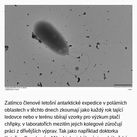
Zatímco členové letošní antarktické expedice v polárních
oblastech v těchto dnech zkoumají jako každý rok tající
ledovce nebo v terénu sbírají vzorky pro výzkum ptačí
chřipky, v laboratořích mezitím jejich kolegové zúročují
práci z dřívějších výprav. Tak jako například doktorka