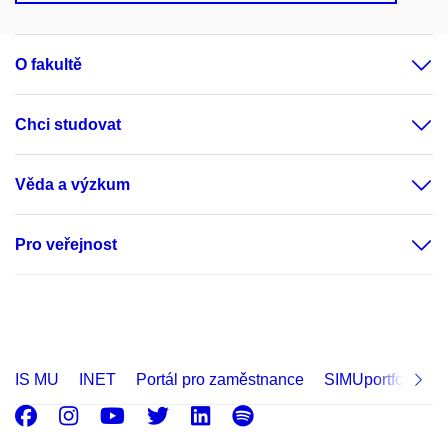
O fakultě
Chci studovat
Věda a výzkum
Pro veřejnost
IS MU
INET
Portál pro zaměstnance
SIMUportfolio
Facebook
Instagram
Youtube
Twitter
LinkedIn
Spotify