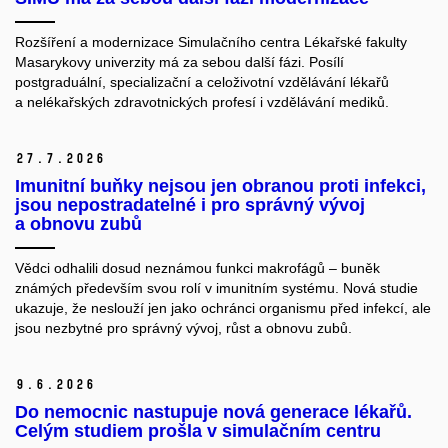
Rozšíření a modernizace Simulačního centra Lékařské fakulty
Masarykovy univerzity má za sebou další fázi. Posílí
postgraduální, specializační a celoživotní vzdělávání lékařů
a nelékařských zdravotnických profesí i vzdělávání mediků.
27.
7.
2026
Imunitní buňky nejsou jen obranou proti infekci,
jsou nepostradatelné i pro správný vývoj
a obnovu zubů
Vědci odhalili dosud neznámou funkci makrofágů – buněk
známých především svou rolí v imunitním systému. Nová studie
ukazuje, že neslouží jen jako ochránci organismu před infekcí, ale
jsou nezbytné pro správný vývoj, růst a obnovu zubů.
9.
6.
2026
Do nemocnic nastupuje nová generace lékařů.
Celým studiem prošla v simulačním centru