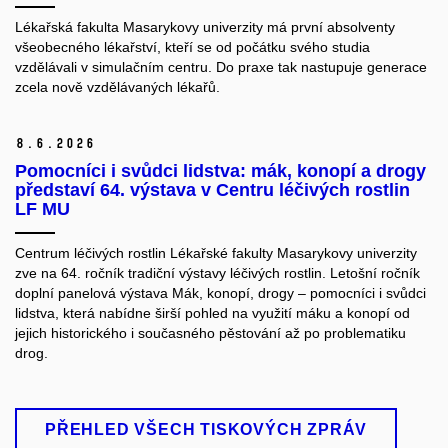
Lékařská fakulta Masarykovy univerzity má první absolventy
všeobecného lékařství, kteří se od počátku svého studia
vzdělávali v simulačním centru. Do praxe tak nastupuje generace
zcela nově vzdělávaných lékařů.
8.
6.
2026
Pomocníci i svůdci lidstva: mák, konopí a drogy
představí 64. výstava v Centru léčivých rostlin
LF MU
Centrum léčivých rostlin Lékařské fakulty Masarykovy univerzity
zve na 64. ročník tradiční výstavy léčivých rostlin. Letošní ročník
doplní panelová výstava Mák, konopí, drogy – pomocníci i svůdci
lidstva, která nabídne širší pohled na využití máku a konopí od
jejich historického i současného pěstování až po problematiku
drog.
PŘEHLED VŠECH TISKOVÝCH ZPRÁV