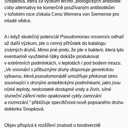
Snopková, která za výzkum těchto „biologických antibiotik“
coby alternativy ke komerčně používaným antibiotikům
v loňském roce získala Cenu Wernera von Siemense pro
mladé vědce.
A i když skutečný potenciál
Pseudomonas rossensis
odhalí
až další výzkum, jde o cenný přírůstek do katalogu
známých druhů. Mimo jiné proto, že jde o bakterii, která tyto
eventuelně využitelné látky dokáže produkovat
v extrémních podmínkách, v teplotách i pod bodem mrazu.
„Ve srovnání s příbuznými druhy disponuje genetickou
výbavou, která pseudomonádě umožňuje překonat stres
související s drsnými antarktickými podmínkami, jako jsou
nízké teploty, nedostatek dostupné vody a živin, silné
sluneční záření nebo opakované cykly zamrzání
a rozmrzání,“
přibližuje specifičnost nově popsaného druhu
doktorka Snopková.
Objev přispívá k rozšíření znalostí o biodiverzitě