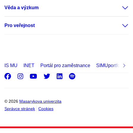
Věda a výzkum
Pro veřejnost
IS MU
INET
Portál pro zaměstnance
SIMUportfolio
Facebook
Instagram
Youtube
Twitter
LinkedIn
Spotify
© 2026
Masarykova univerzita
Správce stránek
Cookies