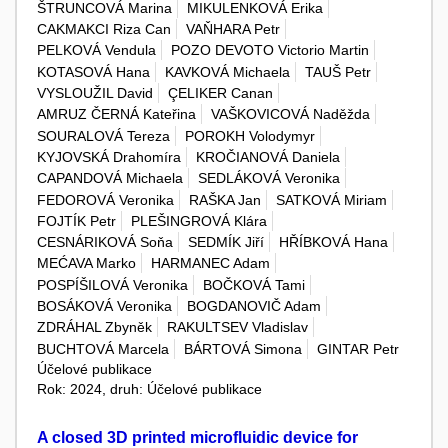
ŠTRUNCOVÁ Marina
MIKULENKOVÁ Erika
CAKMAKCI Riza Can
VAŇHARA Petr
PELKOVÁ Vendula
POZO DEVOTO Victorio Martin
KOTASOVÁ Hana
KAVKOVÁ Michaela
TAUŠ Petr
VYSLOUŽIL David
ÇELIKER Canan
AMRUZ ČERNÁ Kateřina
VAŠKOVICOVÁ Naděžda
SOURALOVÁ Tereza
POROKH Volodymyr
KYJOVSKÁ Drahomíra
KROČIANOVÁ Daniela
CAPANDOVÁ Michaela
SEDLÁKOVÁ Veronika
FEDOROVÁ Veronika
RAŠKA Jan
SATKOVÁ Miriam
FOJTÍK Petr
PLEŠINGROVÁ Klára
CESNÁRIKOVÁ Soňa
SEDMÍK Jiří
HŘÍBKOVÁ Hana
MEĆAVA Marko
HARMANEC Adam
POSPÍŠILOVÁ Veronika
BOČKOVÁ Tami
BOSÁKOVÁ Veronika
BOGDANOVIČ Adam
ZDRÁHAL Zbyněk
RAKULTSEV Vladislav
BUCHTOVÁ Marcela
BÁRTOVÁ Simona
GINTAR Petr
Účelové publikace
Rok: 2024, druh: Účelové publikace
A closed 3D printed microfluidic device for