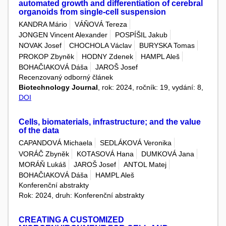
automated growth and differentiation of cerebral
organoids from single-cell suspension
KANDRA Mário
VÁŇOVÁ Tereza
JONGEN Vincent Alexander
POSPÍŠIL Jakub
NOVAK Josef
CHOCHOLA Václav
BURYSKA Tomas
PROKOP Zbyněk
HODNY Zdenek
HAMPL Aleš
BOHAČIAKOVÁ Dáša
JAROŠ Josef
Recenzovaný odborný článek
Biotechnology Journal
, rok: 2024, ročník: 19, vydání: 8,
DOI
Cells, biomaterials, infrastructure; and the value
of the data
CAPANDOVÁ Michaela
SEDLÁKOVÁ Veronika
VORÁČ Zbyněk
KOTASOVÁ Hana
DUMKOVÁ Jana
MORÁŇ Lukáš
JAROŠ Josef
ANTOL Matej
BOHAČIAKOVÁ Dáša
HAMPL Aleš
Konferenční abstrakty
Rok: 2024, druh: Konferenční abstrakty
CREATING A CUSTOMIZED