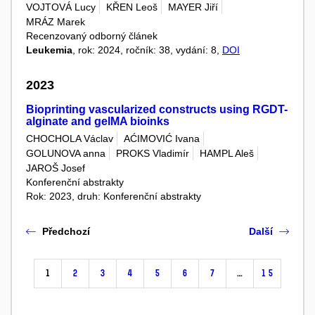
VOJTOVÁ Lucy
KŘEN Leoš
MAYER Jiří
MRÁZ Marek
Recenzovaný odborný článek
Leukemia
, rok: 2024, ročník: 38, vydání: 8,
DOI
2023
Bioprinting vascularized constructs using RGDT-
alginate and gelMA bioinks
CHOCHOLA Václav
AĆIMOVIĆ Ivana
GOLUNOVA anna
PROKS Vladimír
HAMPL Aleš
JAROŠ Josef
Konferenční abstrakty
Rok: 2023, druh: Konferenční abstrakty
Předchozí
Další
1
2
3
4
5
6
7
…
15