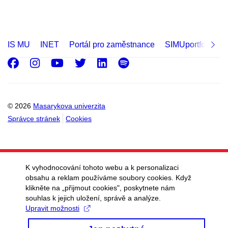
IS MU
INET
Portál pro zaměstnance
SIMUportfolio
Facebook
Instagram
Youtube
Twitter
LinkedIn
Spotify
© 2026
Masarykova univerzita
Správce stránek
Cookies
K vyhodnocování tohoto webu a k personalizaci
obsahu a reklam používáme soubory cookies. Když
klikněte na „přijmout cookies", poskytnete nám
souhlas k jejich uložení, správě a analýze.
Upravit možnosti