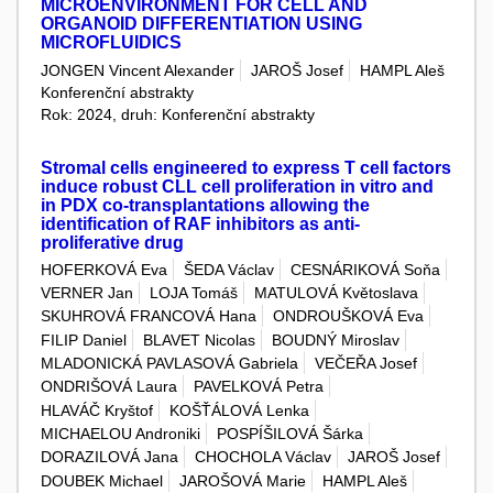
MICROENVIRONMENT FOR CELL AND
ORGANOID DIFFERENTIATION USING
MICROFLUIDICS
JONGEN Vincent Alexander
JAROŠ Josef
HAMPL Aleš
Konferenční abstrakty
Rok: 2024, druh: Konferenční abstrakty
Stromal cells engineered to express T cell factors
induce robust CLL cell proliferation in vitro and
in PDX co-transplantations allowing the
identification of RAF inhibitors as anti-
proliferative drug
HOFERKOVÁ Eva
ŠEDA Václav
CESNÁRIKOVÁ Soňa
VERNER Jan
LOJA Tomáš
MATULOVÁ Květoslava
SKUHROVÁ FRANCOVÁ Hana
ONDROUŠKOVÁ Eva
FILIP Daniel
BLAVET Nicolas
BOUDNÝ Miroslav
MLADONICKÁ PAVLASOVÁ Gabriela
VEČEŘA Josef
ONDRIŠOVÁ Laura
PAVELKOVÁ Petra
HLAVÁČ Kryštof
KOŠŤÁLOVÁ Lenka
MICHAELOU Androniki
POSPÍŠILOVÁ Šárka
DORAZILOVÁ Jana
CHOCHOLA Václav
JAROŠ Josef
DOUBEK Michael
JAROŠOVÁ Marie
HAMPL Aleš