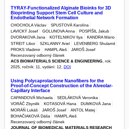
TYRAY-Functionalized Alginate Bioinks for 3D
Bioprinting Support Stem Cell Culture and
Endothelial Network Formation
CHOCHOLA Václav
SPUSTOVÁ Karolína
LAVICKÝ Josef
GOLUNOVA Anna
POSPÍŠIL Jakub
DVORAKOVA Jana
KOTELNIKOV Ilya
KANDRA Mário
STREIT Libor
SZKLANNY Ariel
LEVENBERG Shulamit
PROKS Vladimir
HAMPL Aleš
JAROŠ Josef
Recenzovaný odborný článek
ACS BIOMATERIALS SCIENCE & ENGINEERING
, rok:
2025, ročník: 11, vydání: 12,
DOI
Using Polycaprolactone Nanofibers for the
Proof-of-Concept Construction of the Alveolar-
Capillary Interface
CAPANDOVÁ Michaela
SEDLÁKOVÁ Veronika
VORÁČ Zbyněk
KOTASOVÁ Hana
DUMKOVÁ Jana
MORÁŇ Lukáš
JAROŠ Josef
ANTOL Matej
BOHAČIAKOVÁ Dáša
HAMPL Aleš
Recenzovaný odborný článek
JOURNAL OF BIOMEDICAL MATERIALS RESEARCH