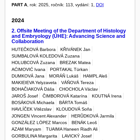
PART A
, rok: 2025, ročník: 113, vydání: 1,
DOI
2024
2. Offsite Meeting of the Department of Histology
and Embryology (ÚHE): Advancing Science and
Collaboration
HUTEČKOVÁ Barbora
KŘIVÁNEK Jan
SUMBALOVÁ KOLEDOVÁ Zuzana
HOLUBCOVÁ Zuzana
BREZAK Matea
AĆIMOVIĆ Ivana
PORTAKAL Türkan
DUMKOVÁ Jana
MORÁŇ Lukáš
HAMPL Aleš
MAKIEIEVA Yelyzaveta
VÁŇOVÁ Tereza
BOHAČIAKOVÁ Dáša
CHOCHOLA Václav
JAROŠ Josef
ČIMBOROVÁ Katarína
KOUTNÁ Irena
BOSÁKOVÁ Michaela
BÁRTA Tomáš
HAVLÍČEK Vítězslav
KLOUDOVÁ Soňa
JONGEN Vincent Alexander
HERŮDKOVÁ Jarmila
GONZÁLEZ LÓPEZ Marcos
BENÁK Leoš
AZAM Maryam
TUAIMA Haneen Riadh Ali
GORBULINA Margarita
LAVICKÝ Josef