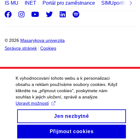
IS MU
INET
Portál pro zaměstnance
SIMUportfolio
Facebook
Instagram
Youtube
Twitter
LinkedIn
Spotify
© 2026
Masarykova univerzita
Správce stránek
Cookies
K vyhodnocování tohoto webu a k personalizaci
obsahu a reklam používáme soubory cookies. Když
klikněte na „přijmout cookies", poskytnete nám
souhlas k jejich uložení, správě a analýze.
Upravit možnosti
Jen nezbytné
Přijmout cookies