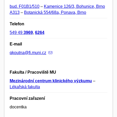
bud. F01B1/510
–
Kamenice 126/3, Bohunice, Brno
A313
–
Botanická 554/68a, Ponava, Brno
Telefon
549 49
3969
,
6264
E-mail
qkoutna@fi.muni.cz
Fakulta / Pracoviště MU
Mezinárodní centrum klinického výzkumu
–
Lékařská fakulta
Pracovní zařazení
docentka