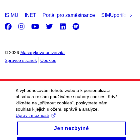
IS MU
INET
Portál pro zaměstnance
SIMUportfolio
Facebook
Instagram
Youtube
Twitter
LinkedIn
Spotify
© 2026
Masarykova univerzita
Správce stránek
Cookies
K vyhodnocování tohoto webu a k personalizaci
obsahu a reklam používáme soubory cookies. Když
klikněte na „přijmout cookies", poskytnete nám
souhlas k jejich uložení, správě a analýze.
Upravit možnosti
Jen nezbytné