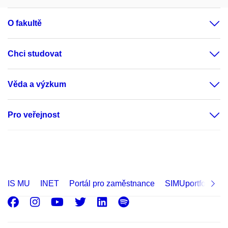
O fakultě
Chci studovat
Věda a výzkum
Pro veřejnost
IS MU
INET
Portál pro zaměstnance
SIMUportfolio
Facebook
Instagram
Youtube
Twitter
LinkedIn
Spotify