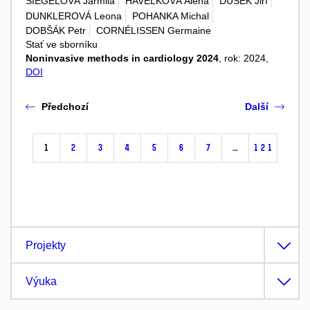
SIEGELOVÁ Jarmila
HAVELKOVÁ Alena
DUŠEK Jiří
DUNKLEROVÁ Leona
POHANKA Michal
DOBŠÁK Petr
CORNÉLISSEN Germaine
Stať ve sborníku
Noninvasive methods in cardiology 2024
, rok: 2024,
DOI
Předchozí
Další
1
2
3
4
5
6
7
…
121
Projekty
Výuka