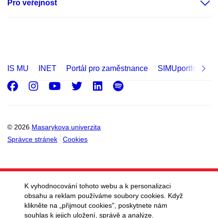
Pro veřejnost
IS MU
INET
Portál pro zaměstnance
SIMUportfolio
Facebook
Instagram
Youtube
Twitter
LinkedIn
Spotify
© 2026
Masarykova univerzita
Správce stránek
Cookies
K vyhodnocování tohoto webu a k personalizaci
obsahu a reklam používáme soubory cookies. Když
klikněte na „přijmout cookies", poskytnete nám
souhlas k jejich uložení, správě a analýze.