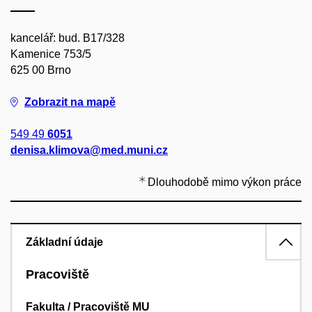
kancelář: bud. B17/328
Kamenice 753/5
625 00 Brno
Zobrazit na mapě
549 49
6051
denisa.klimova@med.muni.cz
Dlouhodobě mimo výkon práce
Základní údaje
Pracoviště
Fakulta / Pracoviště MU