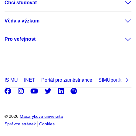
Chci studovat
Věda a výzkum
Pro veřejnost
IS MU
INET
Portál pro zaměstnance
SIMUportfolio
Facebook
Instagram
Youtube
Twitter
LinkedIn
Spotify
© 2026
Masarykova univerzita
Správce stránek
Cookies