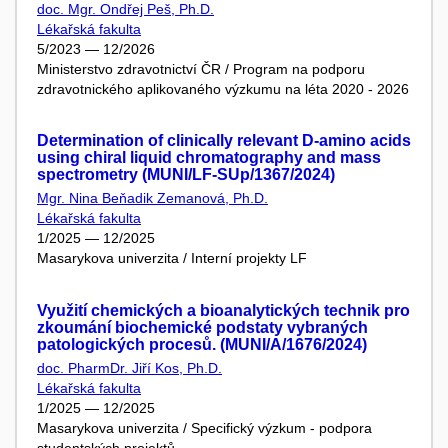
doc. Mgr. Ondřej Peš, Ph.D.
Lékařská fakulta
5/2023 — 12/2026
Ministerstvo zdravotnictví ČR / Program na podporu
zdravotnického aplikovaného výzkumu na léta 2020 - 2026
Determination of clinically relevant D-amino acids
using chiral liquid chromatography and mass
spectrometry (MUNI/LF-SUp/1367/2024)
Mgr. Nina Beňadik Zemanová, Ph.D.
Lékařská fakulta
1/2025 — 12/2025
Masarykova univerzita / Interní projekty LF
Využití chemických a bioanalytických technik pro
zkoumání biochemické podstaty vybraných
patologických procesů. (MUNI/A/1676/2024)
doc. PharmDr. Jiří Kos, Ph.D.
Lékařská fakulta
1/2025 — 12/2025
Masarykova univerzita / Specifický výzkum - podpora
studentských projektů