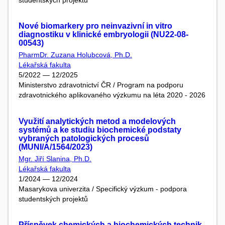
Nové biomarkery pro neinvazivní in vitro
diagnostiku v klinické embryologii (NU22-08-
00543)
PharmDr. Zuzana Holubcová, Ph.D.
Lékařská fakulta
5/2022 — 12/2025
Ministerstvo zdravotnictví ČR / Program na podporu
zdravotnického aplikovaného výzkumu na léta 2020 - 2026
Využití analytických metod a modelových
systémů a ke studiu biochemické podstaty
vybraných patologických procesů
(MUNI/A/1564/2023)
Mgr. Jiří Slanina, Ph.D.
Lékařská fakulta
1/2024 — 12/2024
Masarykova univerzita / Specifický výzkum - podpora
studentských projektů
Příspěvek chemických a biochemických technik