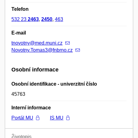
Telefon
532 23
2463
,
2450
,
463
E-mail
tnovotny@med.muni.cz
Novotny.Tomas3@fnbrno.cz
Osobní informace
Osobní identifikace - univerzitní číslo
45763
Interní informace
Portál MU
IS MU
Životopis