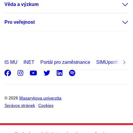
Věda a výzkum
Pro veřejnost
IS MU
INET
Portál pro zaměstnance
SIMUportfolio
Facebook
Instagram
Youtube
Twitter
LinkedIn
Spotify
© 2026
Masarykova univerzita
Správce stránek
Cookies