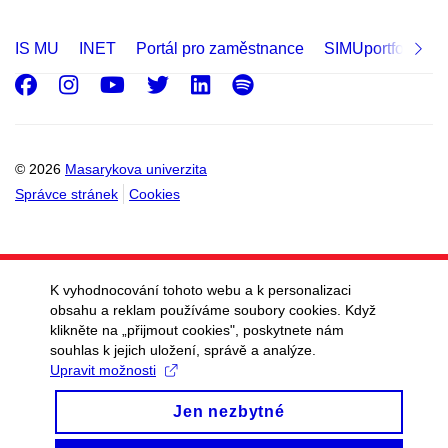
IS MU
INET
Portál pro zaměstnance
SIMUportfolio
Facebook
Instagram
Youtube
Twitter
LinkedIn
Spotify
© 2026
Masarykova univerzita
Správce stránek
Cookies
K vyhodnocování tohoto webu a k personalizaci
obsahu a reklam používáme soubory cookies. Když
klikněte na „přijmout cookies", poskytnete nám
souhlas k jejich uložení, správě a analýze.
Upravit možnosti
Jen nezbytné