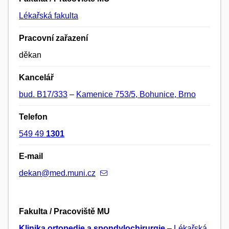
Lékařská fakulta
Pracovní zařazení
děkan
Kancelář
bud. B17/333
–
Kamenice 753/5, Bohunice, Brno
Telefon
549 49
1301
E-mail
dekan@med.muni.cz
Fakulta / Pracoviště MU
Klinika ortopedie a spondylochirurgie
–
Lékařská