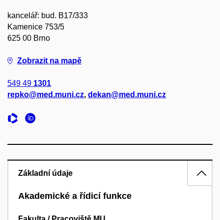
kancelář: bud. B17/333
Kamenice 753/5
625 00 Brno
Zobrazit na mapě
549 49
1301
repko@med.muni.cz
,
dekan@med.muni.cz
Základní údaje
Akademické a řídicí funkce
Fakulta / Pracoviště MU