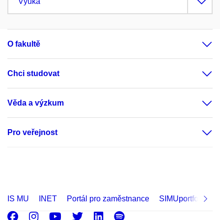
Výuka
O fakultě
Chci studovat
Věda a výzkum
Pro veřejnost
IS MU
INET
Portál pro zaměstnance
SIMUportfolio
Facebook
Instagram
Youtube
Twitter
LinkedIn
Spotify