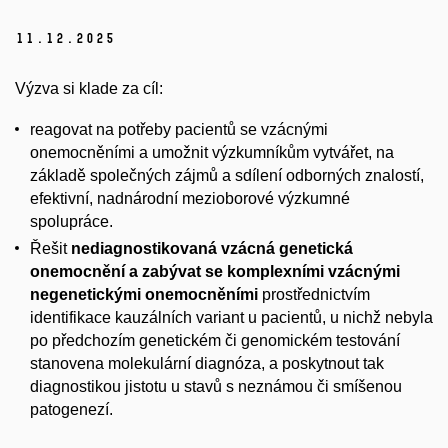
11.
12.
2025
Výzva si klade za cíl:
reagovat na potřeby pacientů se vzácnými
onemocněními a umožnit výzkumníkům vytvářet, na
základě společných zájmů a sdílení odborných znalostí,
efektivní, nadnárodní mezioborové výzkumné
spolupráce.
Řešit
nediagnostikovaná vzácná genetická
onemocnění a zabývat se komplexními vzácnými
negenetickými onemocněními
prostřednictvím
identifikace kauzálních variant u pacientů, u nichž nebyla
po předchozím genetickém či genomickém testování
stanovena molekulární diagnóza, a poskytnout tak
diagnostikou jistotu u stavů s neznámou či smíšenou
patogenezí.