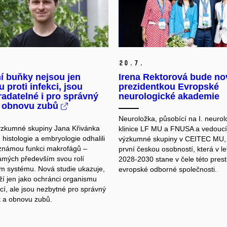
20.
7.
í buňky nejsou jen
Irena Rektorová bude n
 proti infekci, jsou
prezidentkou Evropské
adatelné i pro správný
neurologické akademie
a obnovu zubů
Neuroložka, působící na I. neurol
ýzkumné skupiny Jana Křivánka
klinice LF MU a FNUSA a vedoucí
histologie a embryologie odhalili
výzkumné skupiny v CEITEC MU,
známou funkci makrofágů –
první českou osobností, která v l
mých především svou rolí
2028-2030 stane v čele této prest
ím systému. Nová studie ukazuje,
evropské odborné společnosti.
ží jen jako ochránci organismu
cí, ale jsou nezbytné pro správný
st a obnovu zubů.