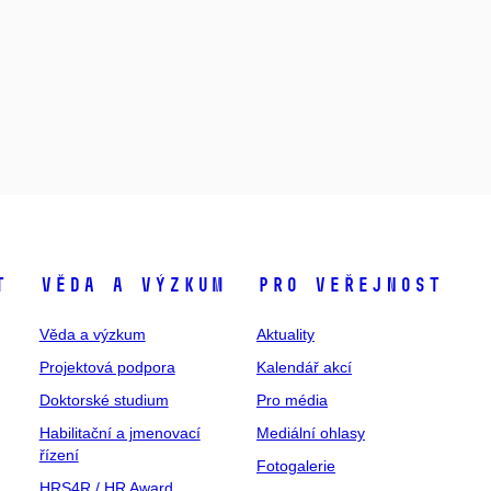
t
Věda a výzkum
Pro veřejnost
Věda a výzkum
Aktuality
Projektová podpora
Kalendář akcí
Doktorské studium
Pro média
Habilitační a jmenovací
Mediální ohlasy
řízení
Fotogalerie
HRS4R / HR Award