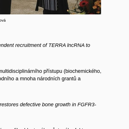
ová
dent recruitment of TERRA lncRNA to
tidisciplinárního přístupu (biochemického,
rodního a mnoha národních grantů a
estores defective bone growth in FGFR3-