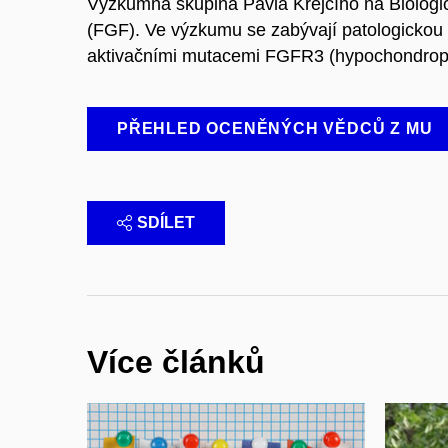
Výzkumná skupina Pavla Krejčího na Biolog
(FGF). Ve výzkumu se zabývají patologickou
aktivačními mutacemi FGFR3 (hypochondropla
PŘEHLED OCENĚNÝCH VĚDCŮ Z MU
SDÍLET
Více článků