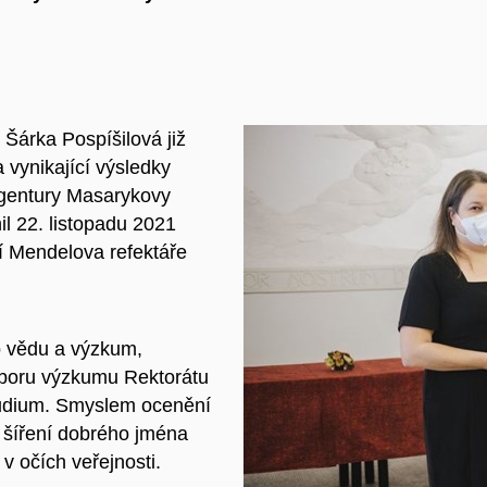
 Šárka Pospíšilová již
 vynikající výsledky
 agentury Masarykovy
il 22. listopadu 2021
í
Mendelova refektáře
 vědu a
výzkum,
dboru výzkumu Rektorátu
tudium. Smyslem ocenění
šíření dobrého jména
v očích veřejnosti.