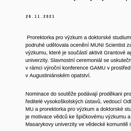
26.
11.
2021
Prorektorka pro výzkum a
doktorské studium
podruhé udělovala ocenění MUNI Scientist za
výzkumu, které je součástí aktivit Grantové
univerzity. Slavnostní ceremoniál se uskutečn
v
rámci výroční konference GAMU v
prostřed
v
Augustiniánském opatství.
Nominace do soutěže podávají proděkani pro
ředitelé vysokoškolských ústavů, vedoucí O
MU a
prorektorka pro výzkum a
doktorské s
je motivace vědců ke špičkovému výzkumu a
Masarykovy univerzity ve vědecké komunitě i