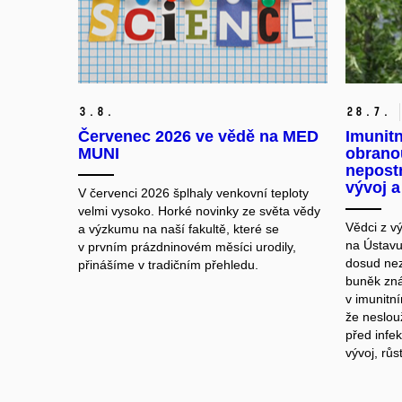
3.
8.
28.
7.
Červenec 2026 ve vědě na MED
Imunitn
MUNI
obranou
nepostr
vývoj 
V červenci 2026 šplhaly venkovní teploty
velmi vysoko. Horké novinky ze světa vědy
Vědci z v
a výzkumu na naší fakultě, které se
na Ústavu 
v prvním prázdninovém měsíci urodily,
dosud ne
přinášíme v tradičním přehledu.
buněk zná
v imunitn
že neslou
před infek
vývoj, rů