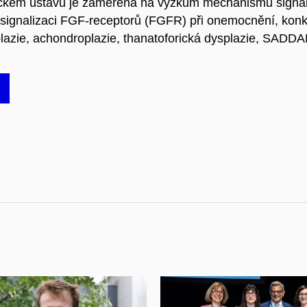
ickém ústavu je zaměřena
na výzkum mechanismů signaliz
 signalizaci FGF-receptorů (FGFR) při onemocnění, kon
zie, achondroplazie, thanatoforická dysplazie, SADDA