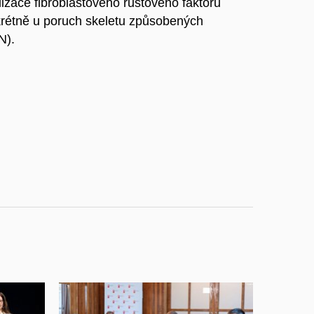
ace fibroblastového růstového faktoru
krétně u poruch skeletu způsobených
N).