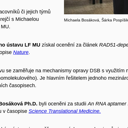
ovníků či jejich týmů
rejčí s
Michaelou
Michaela Bosáková, Šárka Pospíšil
F MU.
kého ústavu LF MU
získal ocenění
za článek
RAD51-depen
sopise
Nature
.
u se zaměřuje na mechanismy opravy DSB s využitím mul
dnomolekulového). Je hlavním řešitelem jednoho meziná
ních časopisech.
a Bosáková Ph.D.
byli o
ceněni za studii
An RNA aptamer r
u v časopise
Science Translational Medicine.