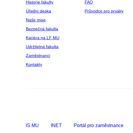
Historie fakulty
FAQ
Úřední deska
Průvodce pro prváky
Naše mise
Bezpečná fakulta
Kariéra na LF MU
Udržitelná fakulta
Zaměstnanci
Kontakty
IS MU
INET
Portál pro zaměstnance