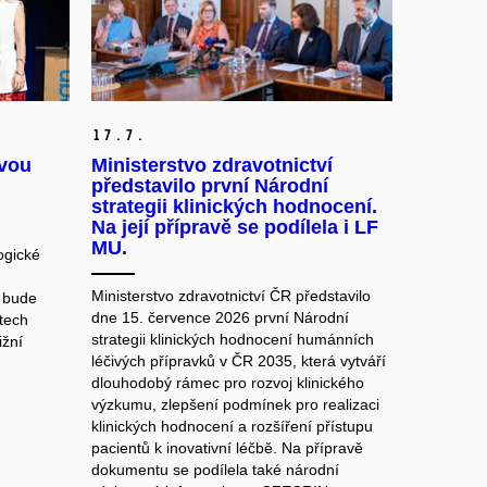
17.
7.
ovou
Ministerstvo zdravotnictví
představilo první Národní
strategii klinických hodnocení.
Na její přípravě se podílela i LF
MU.
ogické
Ministerstvo zdravotnictví ČR představilo
 bude
dne 15. července 2026 první Národní
etech
strategii klinických hodnocení humánních
ižní
léčivých přípravků v ČR 2035, která vytváří
dlouhodobý rámec pro rozvoj klinického
výzkumu, zlepšení podmínek pro realizaci
klinických hodnocení a rozšíření přístupu
pacientů k inovativní léčbě. Na přípravě
dokumentu se podílela také národní