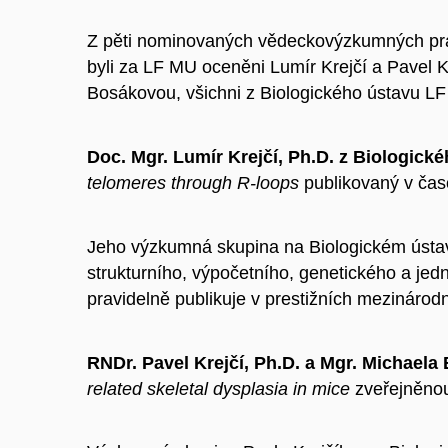
Z pěti nominovaných vědeckovýzkumných prac
byli za LF MU oceněni Lumír Krejčí a
Pavel K
Bosákovou, všichni z
Biologického ústavu L
Doc. Mgr. Lumír Krejčí, Ph.D. z Biologic
telomeres through R-loops
publikovaný v ča
Jeho výzkumná skupina na Biologickém ústav
strukturního, výpočetního, genetického a je
pravidelně publikuje v prestižních mezinárod
RNDr. Pavel Krejčí, Ph.D. a Mgr. Michael
related skeletal dysplasia in mice
zveřejněno