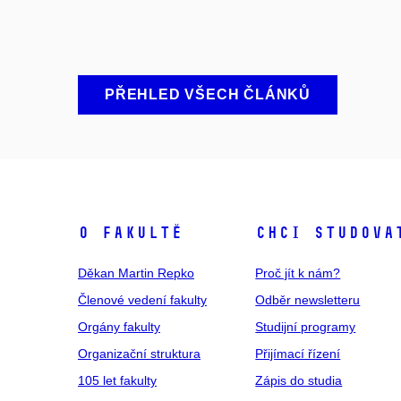
PŘEHLED VŠECH ČLÁNKŮ
O fakultě
Chci studova
Děkan Martin Repko
Proč jít k nám?
Členové vedení fakulty
Odběr newsletteru
Orgány fakulty
Studijní programy
Organizační struktura
Přijímací řízení
105 let fakulty
Zápis do studia