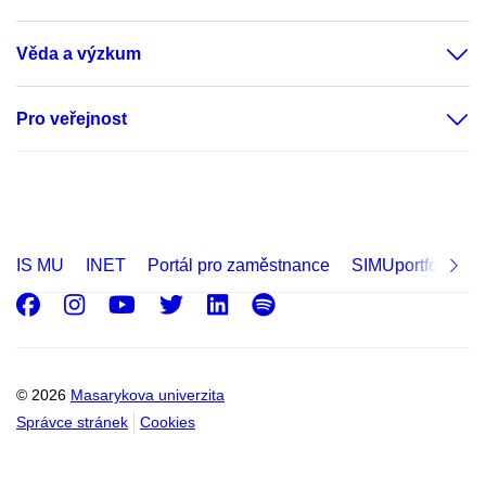
Věda a výzkum
Pro veřejnost
IS MU
INET
Portál pro zaměstnance
SIMUportfolio
Facebook
Instagram
Youtube
Twitter
LinkedIn
Spotify
© 2026
Masarykova univerzita
Správce stránek
Cookies