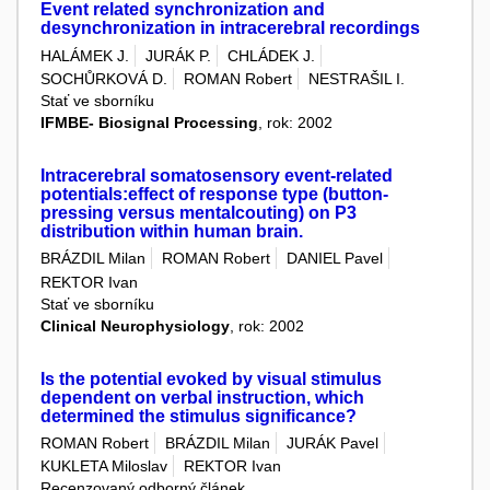
Event related synchronization and
desynchronization in intracerebral recordings
HALÁMEK J.
JURÁK P.
CHLÁDEK J.
SOCHŮRKOVÁ D.
ROMAN Robert
NESTRAŠIL I.
Stať ve sborníku
IFMBE- Biosignal Processing
, rok: 2002
Intracerebral somatosensory event-related
potentials:effect of response type (button-
pressing versus mentalcouting) on P3
distribution within human brain.
BRÁZDIL Milan
ROMAN Robert
DANIEL Pavel
REKTOR Ivan
Stať ve sborníku
Clinical Neurophysiology
, rok: 2002
Is the potential evoked by visual stimulus
dependent on verbal instruction, which
determined the stimulus significance?
ROMAN Robert
BRÁZDIL Milan
JURÁK Pavel
KUKLETA Miloslav
REKTOR Ivan
Recenzovaný odborný článek