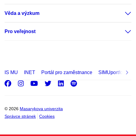
Věda a výzkum
Pro veřejnost
IS MU
INET
Portál pro zaměstnance
SIMUportfolio
Facebook
Instagram
Youtube
Twitter
LinkedIn
Spotify
© 2026
Masarykova univerzita
Správce stránek
Cookies