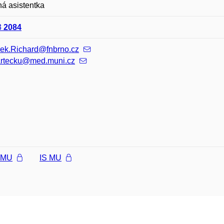
á asistentka
3
2084
cek.Richard@fnbrno.cz
bartecku@med.muni.cz
l MU
IS MU