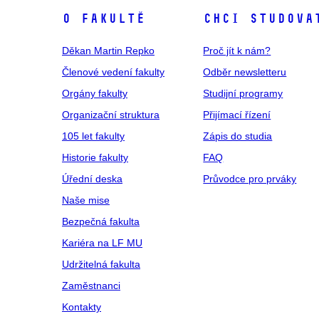
O fakultě
Chci studova
Děkan Martin Repko
Proč jít k nám?
Členové vedení fakulty
Odběr newsletteru
Orgány fakulty
Studijní programy
Organizační struktura
Přijímací řízení
105 let fakulty
Zápis do studia
Historie fakulty
FAQ
Úřední deska
Průvodce pro prváky
Naše mise
Bezpečná fakulta
Kariéra na LF MU
Udržitelná fakulta
Zaměstnanci
Kontakty