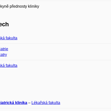
kyně přednosty kliniky
ech
ká fakulta
atrie
atry
ká fakulta
atrická klinika
–
Lékařská fakulta