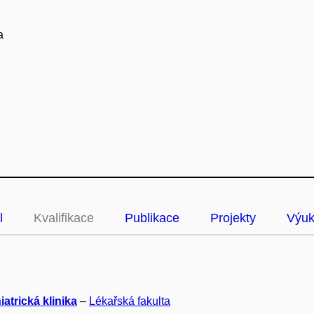
a
l
Kvalifikace
Publikace
Projekty
Výu
atrická klinika
–
Lékařská fakulta