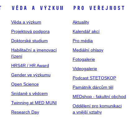
t
Věda a výzkum
Pro veřejnost
Věda a výzkum
Aktuality
Projektová podpora
Kalendář akcí
Doktorské studium
Pro média
Habilitační a jmenovací
Mediální ohlasy
řízení
Fotogalerie
HRS4R / HR Award
Videogalerie
Gender ve výzkumu
Podcast STETOSKOP
Open Science
Památník dárcům těl
Snídaně s vědcem
MEDshop - fakultní obchod
Twinning at MED MUNI
Oddělení pro komunikaci
Research Day
a vnější vztahy