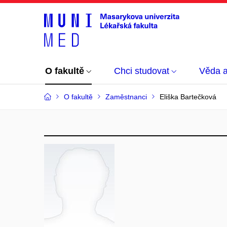
O fakultě
Chci studovat
Věda 
O fakultě
Zaměstnanci
Eliška Bartečková