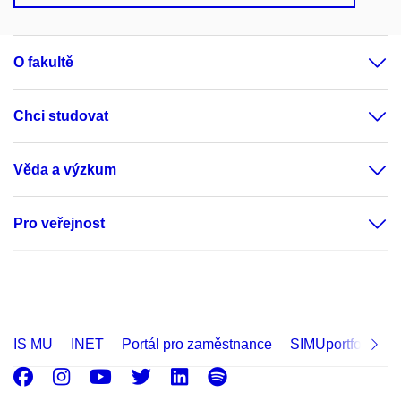
O fakultě
Chci studovat
Věda a výzkum
Pro veřejnost
IS MU
INET
Portál pro zaměstnance
SIMUportfolio
Facebook
Instagram
Youtube
Twitter
LinkedIn
Spotify