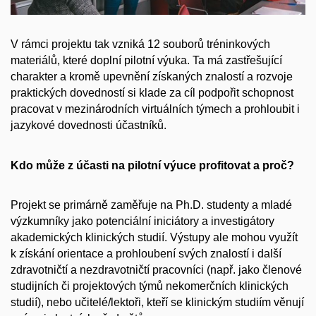
V rámci projektu tak vzniká 12 souborů tréninkových
materiálů, které doplní pilotní výuka. Ta má zastřešující
charakter a kromě upevnění získaných znalostí a rozvoje
praktických dovedností si klade za cíl podpořit schopnost
pracovat v mezinárodních virtuálních týmech a prohloubit i
jazykové dovednosti účastníků.
Kdo může z účasti na pilotní výuce profitovat a proč?
Projekt se primárně zaměřuje na Ph.D. studenty a mladé
výzkumníky jako potenciální iniciátory a investigátory
akademických klinických studií. Výstupy ale mohou využít
k získání orientace a prohloubení svých znalostí i další
zdravotničtí a nezdravotničtí pracovníci (např. jako členové
studijních či projektových týmů nekomerčních klinických
studií), nebo učitelé/lektoři, kteří se klinickým studiím věnují