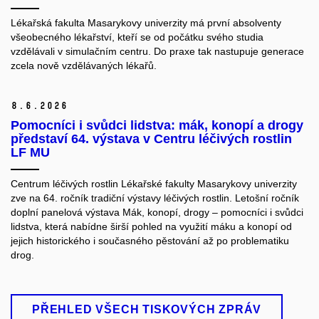
Lékařská fakulta Masarykovy univerzity má první absolventy
všeobecného lékařství, kteří se od počátku svého studia
vzdělávali v simulačním centru. Do praxe tak nastupuje generace
zcela nově vzdělávaných lékařů.
8.
6.
2026
Pomocníci i svůdci lidstva: mák, konopí a drogy
představí 64. výstava v Centru léčivých rostlin
LF MU
Centrum léčivých rostlin Lékařské fakulty Masarykovy univerzity
zve na 64. ročník tradiční výstavy léčivých rostlin. Letošní ročník
doplní panelová výstava Mák, konopí, drogy – pomocníci i svůdci
lidstva, která nabídne širší pohled na využití máku a konopí od
jejich historického i současného pěstování až po problematiku
drog.
PŘEHLED VŠECH TISKOVÝCH ZPRÁV