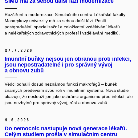
SIMU má za sebou další fázi modernizace
Rozšíření a modernizace Simulačního centra Lékařské fakulty
Masarykovy univerzity má za sebou další fázi. Posílí
postgraduální, specializační a celoživotní vzdělávání lékařů
a nelékařských zdravotnických profesí i vzdělávání mediků.
27.
7.
2026
Imunitní buňky nejsou jen obranou proti infekci,
jsou nepostradatelné i pro správný vývoj
a obnovu zubů
Vědci odhalili dosud neznámou funkci makrofágů – buněk
známých především svou rolí v imunitním systému. Nová studie
ukazuje, že neslouží jen jako ochránci organismu před infekcí, ale
jsou nezbytné pro správný vývoj, růst a obnovu zubů.
9.
6.
2026
Do nemocnic nastupuje nová generace lékařů.
Celým studiem prošla v simulačním centru