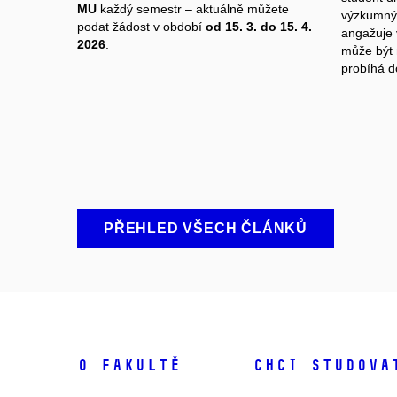
MU
každý semestr – aktuálně můžete
výzkumným
podat žádost v období
od 15. 3. do 15. 4.
angažuje 
2026
.
může být 
probíhá 
PŘEHLED VŠECH ČLÁNKŮ
O fakultě
Chci studova