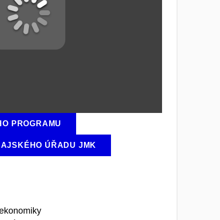
ÍHO PROGRAMU
RAJSKÉHO ÚŘADU JMK
 ekonomiky