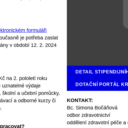
ektronickém formuláři
oučasně je potřeba zaslat
ímány v období 12. 2. 2024
DETAIL STIPENDIJN
č na 2. pololetí roku
DOTAČNÍ PORTÁL K
 uznatelné výdaje
é, školní a učební pomůcky,
KONTAKT:
ávací a odborné kurzy či
Bc. Simona Bočáňová
.
odbor zdravotnictví
oddělení zdravotní péče a
 pracovat?