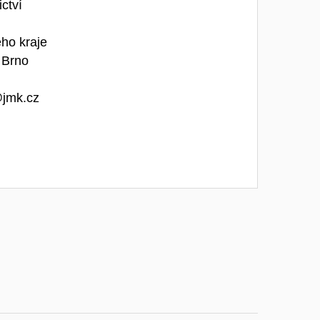
ctví
ho kraje
 Brno
@jmk.cz