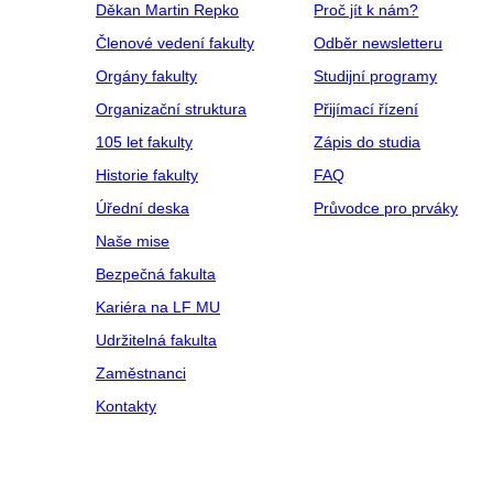
Děkan Martin Repko
Proč jít k nám?
Členové vedení fakulty
Odběr newsletteru
Orgány fakulty
Studijní programy
Organizační struktura
Přijímací řízení
105 let fakulty
Zápis do studia
Historie fakulty
FAQ
Úřední deska
Průvodce pro prváky
Naše mise
Bezpečná fakulta
Kariéra na LF MU
Udržitelná fakulta
Zaměstnanci
Kontakty