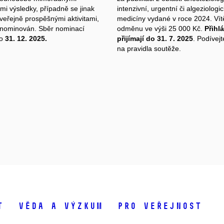
i výsledky, případně se jinak
intenzivní, urgentní či algeziologi
veřejně prospěšnými aktivitami,
medicíny vydané v roce 2024. Vít
nominován. Sběr nominací
odměnu ve výši 25 000 Kč.
Přihl
do
31. 12. 2025.
přijímají do 31. 7. 2025
. Podívejt
na pravidla soutěže.
t
Věda a výzkum
Pro veřejnost