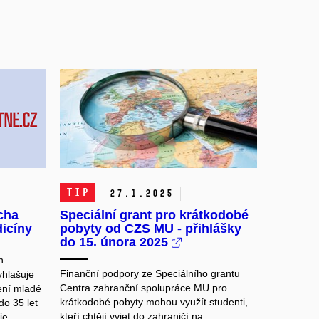
TIP
27.
1.
2025
cha
Speciální grant pro krátkodobé
dicíny
pobyty od CZS MU - přihlášky
do 15. února 2025
n
Finanční podpory ze Speciálního grantu
yhlašuje
Centra zahranční spolupráce MU pro
ení mladé
krátkodobé pobyty mohou využít studenti,
do 35 let
kteří chtějí vyjet do zahraničí na
ie,