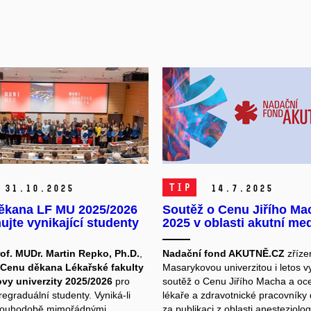
TIP
31.
10.
2025
14.
7.
2025
ěkana LF MU 2025/2026
Soutěž o Cenu Jiřího Ma
ujte vynikající studenty
2025 v oblasti akutní me
of. MUDr. Martin Repko, Ph.D.
,
Nadační fond AKUTNĚ.CZ
zříze
Cenu děkana Lékařské fakulty
Masarykovou univerzitou i letos v
vy univerzity 2025/2026
pro
soutěž o Cenu Jiřího Macha a oc
regraduální studenty. Vyniká-li
lékaře a zdravotnické pracovníky 
dlouhodobě mimořádnými
za publikaci z oblasti anesteziolog