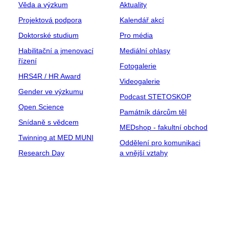
Věda a výzkum
Aktuality
Projektová podpora
Kalendář akcí
Doktorské studium
Pro média
Habilitační a jmenovací
Mediální ohlasy
řízení
Fotogalerie
HRS4R / HR Award
Videogalerie
Gender ve výzkumu
Podcast STETOSKOP
Open Science
Památník dárcům těl
Snídaně s vědcem
MEDshop - fakultní obchod
Twinning at MED MUNI
Oddělení pro komunikaci
Research Day
a vnější vztahy