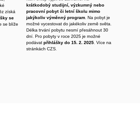
krátkodobý studijní, výzkumný nebo
cké
pracovní pobyt či letní školu mimo
ěz získá
jakýkoliv výměnný program
. Na pobyt je
ášky se
možné vycestovat do jakékoliv země světa.
e se blíže
Délka trvání pobytu nesmí přesáhnout 30
dní. Pro pobyty v roce 2025 je možné
podávat
přihlášky do 15. 2. 2025
. Více na
stránkách CZS.