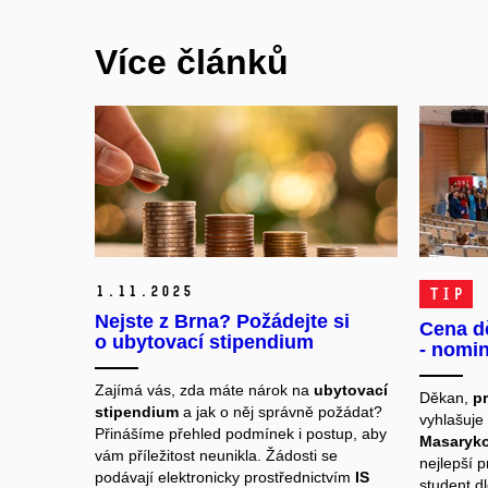
Více článků
1.
11.
2025
TIP
Nejste z Brna? Požádejte si
Cena d
o ubytovací stipendium
- nomin
Zajímá vás, zda máte nárok na
ubytovací
Děkan,
pr
stipendium
a jak o něj správně požádat?
vyhlašuje
Přinášíme přehled podmínek i postup, aby
Masaryko
vám příležitost neunikla. Žádosti se
nejlepší p
podávají elektronicky prostřednictvím
IS
student 