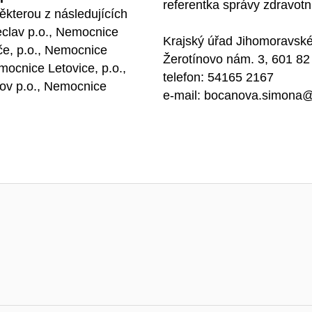
referentka správy zdravotni
kterou z následujících
clav p.o., Nemocnice
Krajský úřad Jihomoravské
e, p.o., Nemocnice
Žerotínovo nám. 3, 601 82
mocnice Letovice, p.o.,
telefon: 54165 2167
ov p.o., Nemocnice
e-mail: bocanova.simona