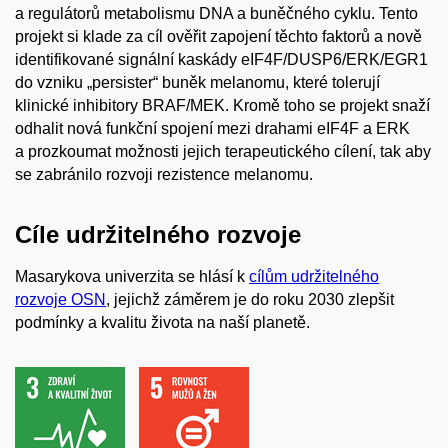
a regulátorů metabolismu DNA a buněčného cyklu. Tento
projekt si klade za cíl ověřit zapojení těchto faktorů a nově
identifikované signální kaskády eIF4F/DUSP6/ERK/EGR1
do vzniku „persister“ buněk melanomu, které tolerují
klinické inhibitory BRAF/MEK. Kromě toho se projekt snaží
odhalit nová funkční spojení mezi drahami eIF4F a ERK
a prozkoumat možnosti jejich terapeutického cílení, tak aby
se zabránilo rozvoji rezistence melanomu.
Cíle udržitelného rozvoje
Masarykova univerzita se hlásí k
cílům udržitelného
rozvoje OSN
, jejichž záměrem je do roku 2030 zlepšit
podmínky a kvalitu života na naší planetě.