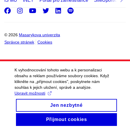
IS MU
INET
Portál pro zaměstnance
SIMUportfolio
Facebook
Instagram
Youtube
Twitter
LinkedIn
Spotify
© 2026
Masarykova univerzita
Správce stránek
Cookies
K vyhodnocování tohoto webu a k personalizaci
obsahu a reklam používáme soubory cookies. Když
klikněte na „přijmout cookies", poskytnete nám
souhlas k jejich uložení, správě a analýze.
Upravit možnosti
Jen nezbytné
Přijmout cookies