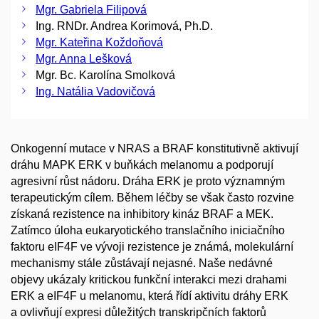
Mgr. Gabriela Filipová
Ing. RNDr. Andrea Korimová, Ph.D.
Mgr. Kateřina Koždoňová
Mgr. Anna Lešková
Mgr. Bc. Karolína Smolková
Ing. Natália Vadovičová
Onkogenní mutace v NRAS a BRAF konstitutivně aktivují
dráhu MAPK ERK v buňkách melanomu a podporují
agresivní růst nádoru. Dráha ERK je proto významným
terapeutickým cílem. Během léčby se však často rozvine
získaná rezistence na inhibitory kináz BRAF a MEK.
Zatímco úloha eukaryotického translačního iniciačního
faktoru eIF4F ve vývoji rezistence je známá, molekulární
mechanismy stále zůstávají nejasné. Naše nedávné
objevy ukázaly kritickou funkční interakci mezi drahami
ERK a eIF4F u melanomu, která řídí aktivitu dráhy ERK
a ovlivňují expresi důležitých transkripčních faktorů