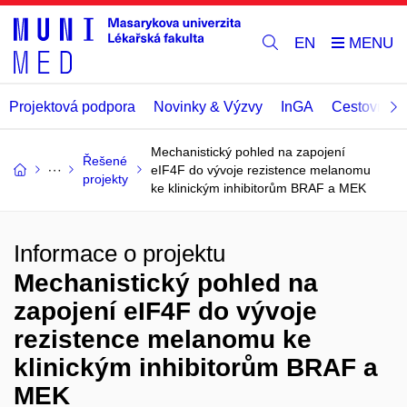
EN
Projektová podpora
Novinky & Výzvy
InGA
Cestovní př
Mechanistický pohled na zapojení
Řešené
eIF4F do vývoje rezistence melanomu
projekty
ke klinickým inhibitorům BRAF a MEK
Informace o projektu
Mechanistický pohled na
zapojení eIF4F do vývoje
rezistence melanomu ke
klinickým inhibitorům BRAF a
MEK