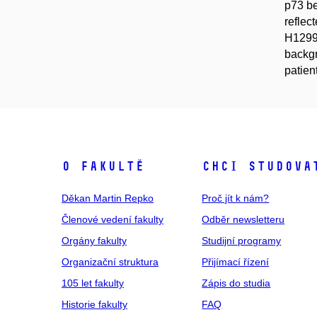
p73 be
reflec
H1299 
backgr
patien
O fakultě
Chci studova
Děkan Martin Repko
Proč jít k nám?
Členové vedení fakulty
Odběr newsletteru
Orgány fakulty
Studijní programy
Organizační struktura
Přijímací řízení
105 let fakulty
Zápis do studia
Historie fakulty
FAQ