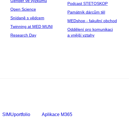
Gender ve výzkumu
Podcast STETOSKOP
Open Science
Památník dárcům těl
Snídaně s vědcem
MEDshop - fakultní obchod
Twinning at MED MUNI
Oddělení pro komunikaci
Research Day
a vnější vztahy
SIMUportfolio
Aplikace M365