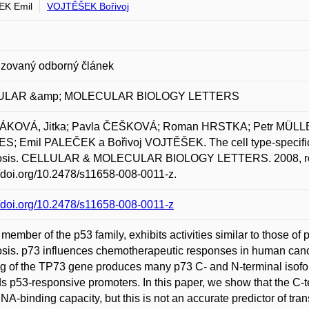
EK Emil
VOJTĚŠEK Bořivoj
zovaný odborný článek
ULAR &amp; MOLECULAR BIOLOGY LETTERS
KOVÁ, Jitka; Pavla ČEŠKOVÁ; Roman HRSTKA; Petr MÜLLE
; Emil PALEČEK a Bořivoj VOJTĚŠEK. The cell type-specific ef
osis. CELLULAR & MOLECULAR BIOLOGY LETTERS. 2008, roč. 1
//doi.org/10.2478/s11658-008-0011-z.
//doi.org/10.2478/s11658-008-0011-z
 member of the p53 family, exhibits activities similar to those of 
sis. p73 influences chemotherapeutic responses in human cancer
ng of the TP73 gene produces many p73 C- and N-terminal isoforms
s p53-responsive promoters. In this paper, we show that the C-ter
NA-binding capacity, but this is not an accurate predictor of transcr