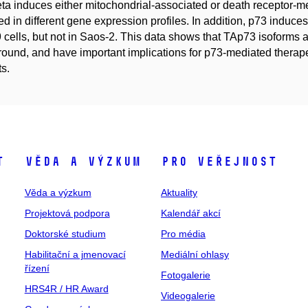
ta induces either mitochondrial-associated or death receptor-m
ted in different gene expression profiles. In addition, p73 induc
cells, but not in Saos-2. This data shows that TAp73 isoforms ac
ound, and have important implications for p73-mediated therap
ts.
t
Věda a výzkum
Pro veřejnost
Věda a výzkum
Aktuality
Projektová podpora
Kalendář akcí
Doktorské studium
Pro média
Habilitační a jmenovací
Mediální ohlasy
řízení
Fotogalerie
HRS4R / HR Award
Videogalerie