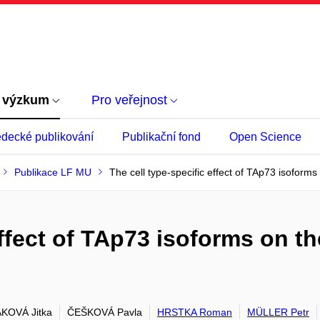
 výzkum
Pro veřejnost
decké publikování
Publikační fond
Open Science
Publikace LF MU
The cell type-specific effect of TAp73 isoforms
effect of TAp73 isoforms on th
KOVÁ Jitka
ČEŠKOVÁ Pavla
HRSTKA Roman
MÜLLER Petr