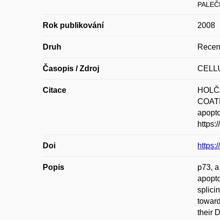
PALEČ
Rok publikování
2008
Druh
Recen
Časopis / Zdroj
CELL
Citace
HOLČÁ
COATES
apopt
https:
Doi
https:
Popis
p73, a
apopto
splici
toward
their D