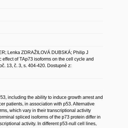
R; Lenka ZDRAŽILOVÁ DUBSKÁ; Philip J
fect of TAp73 isoforms on the cell cycle and
3, č. 3, s. 404-420. Dostupné z:
p53, including the ability to induce growth arrest and
 patients, in association with p53. Alternative
, which vary in their transcriptional activity
minal spliced isoforms of the p73 protein differ in
iptional activity. In different p53-null cell lines,