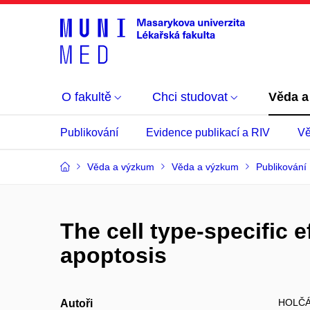
O fakultě
Chci studovat
Věda a
Publikování
Evidence publikací a RIV
Vě
Věda a výzkum
Věda a výzkum
Publikování
The cell type-specific 
apoptosis
HOLČÁ
Autoři