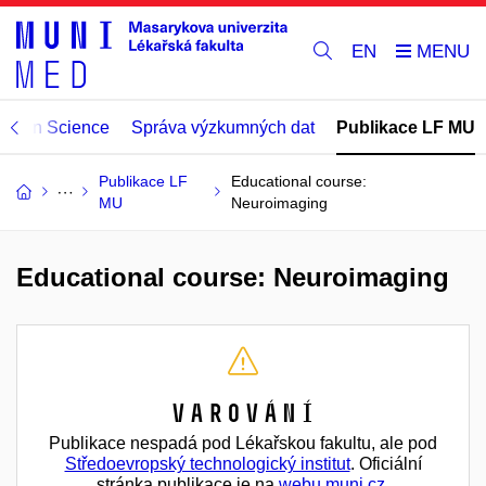
EN
Open Science
Správa výzkumných dat
Publikace LF MU
Publikace LF
Educational course:
MU
Neuroimaging
Educational course: Neuroimaging
Varování
Publikace nespadá pod Lékařskou fakultu, ale pod
Středoevropský technologický institut
. Oficiální
stránka publikace je na
webu muni.cz
.