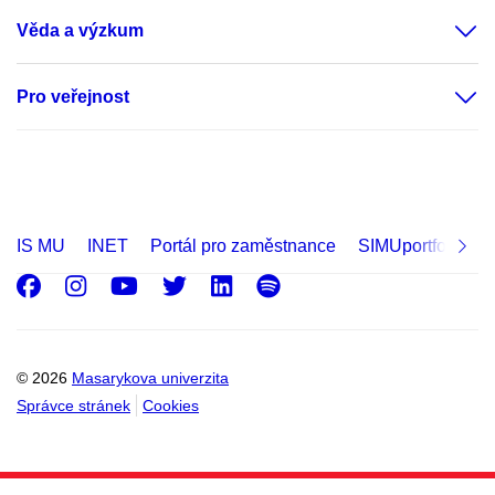
Věda a výzkum
Pro veřejnost
IS MU
INET
Portál pro zaměstnance
SIMUportfolio
Facebook
Instagram
Youtube
Twitter
LinkedIn
Spotify
© 2026
Masarykova univerzita
Správce stránek
Cookies