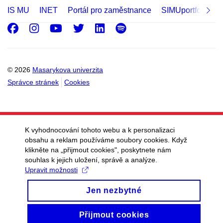
IS MU
INET
Portál pro zaměstnance
SIMUportfolio
Facebook
Instagram
Youtube
Twitter
LinkedIn
Spotify
© 2026
Masarykova univerzita
Správce stránek
Cookies
K vyhodnocování tohoto webu a k personalizaci
obsahu a reklam používáme soubory cookies. Když
klikněte na „přijmout cookies", poskytnete nám
souhlas k jejich uložení, správě a analýze.
Upravit možnosti
Jen nezbytné
Přijmout cookies