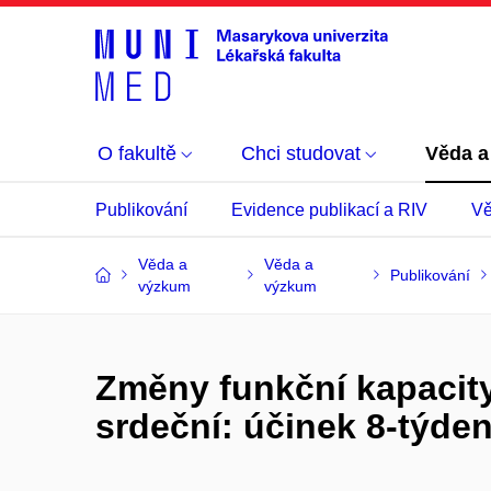
O fakultě
Chci studovat
Věda a
Publikování
Evidence publikací a RIV
Vě
Věda a
Věda a
Publikování
výzkum
výzkum
Změny funkční kapacit
srdeční: účinek 8-týde