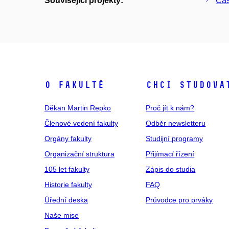
Související projekty:
Čas
O fakultě
Chci studova
Děkan Martin Repko
Proč jít k nám?
Členové vedení fakulty
Odběr newsletteru
Orgány fakulty
Studijní programy
Organizační struktura
Přijímací řízení
105 let fakulty
Zápis do studia
Historie fakulty
FAQ
Úřední deska
Průvodce pro prváky
Naše mise