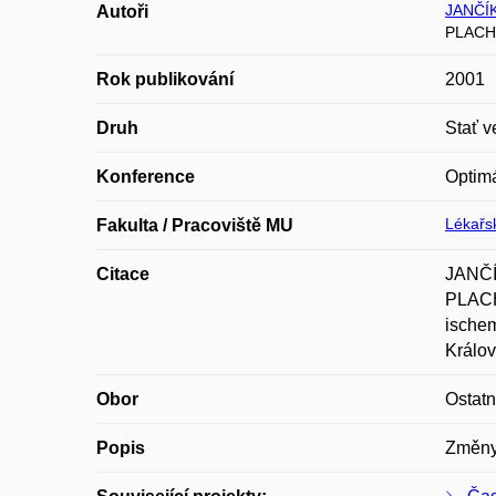
JANČÍK 
Autoři
PLACH
Rok publikování
2001
Druh
Stať v
Konference
Optimá
Lékařsk
Fakulta / Pracoviště MU
Citace
JANČÍ
PLACH
ischem
Králov
Obor
Ostatn
Popis
Změny 