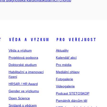
ná diagnostika kardiovaskulárních chorob
t
Věda a výzkum
Pro veřejnost
Věda a výzkum
Aktuality
Projektová podpora
Kalendář akcí
Doktorské studium
Pro média
Habilitační a jmenovací
Mediální ohlasy
řízení
Fotogalerie
HRS4R / HR Award
Videogalerie
Gender ve výzkumu
Podcast STETOSKOP
Open Science
Památník dárcům těl
Snídaně s vědcem