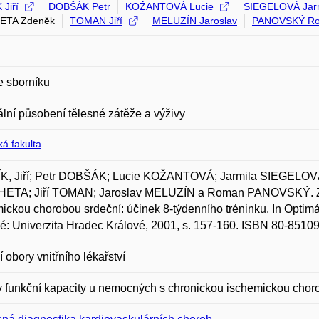
Jiří
DOBŠÁK Petr
KOŽANTOVÁ Lucie
SIEGELOVÁ Jar
ETA Zdeněk
TOMAN Jiří
MELUZÍN Jaroslav
PANOVSKÝ R
e sborníku
lní působení tělesné zátěže a výživy
á fakulta
K, Jiří; Petr DOBŠÁK; Lucie KOŽANTOVÁ; Jarmila SIEGELO
ETA; Jiří TOMAN; Jaroslav MELUZÍN a Roman PANOVSKÝ. Změ
ickou chorobou srdeční: účinek 8-týdenního tréninku. In Optimá
é: Univerzita Hradec Králové, 2001, s. 157-160. ISBN 80-85109
í obory vnitřního lékařství
funkční kapacity u nemocných s chronickou ischemickou chor