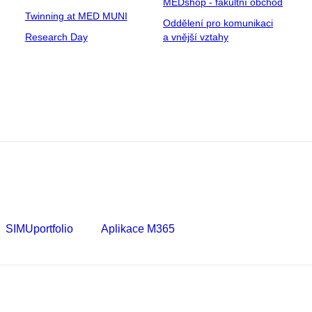
MEDshop - fakultní obchod
Twinning at MED MUNI
Oddělení pro komunikaci
Research Day
a vnější vztahy
SIMUportfolio
Aplikace M365