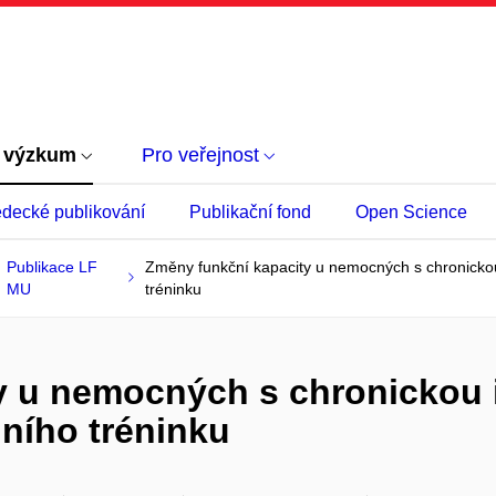
 výzkum
Pro veřejnost
decké publikování
Publikační fond
Open Science
Publikace LF
Změny funkční kapacity u nemocných s chronicko
MU
tréninku
y u nemocných s chronickou
nního tréninku