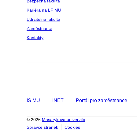
Bezpečná fakulta
Kariéra na LF MU
Udržitelná fakulta
Zaměstnanci
Kontakty
IS MU
INET
Portál pro zaměstnance
© 2026
Masarykova univerzita
Správce stránek
Cookies