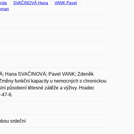
mila
SVAČINOVÁ Hana
VANK Pavel
oman
VÁ; Hana SVAČINOVÁ; Pavel VANK; Zdeněk
ny funkční kapacity u nemocných s chronickou
lní působení tělesné zátěže a výživy. Hradec
-47-6.
obou srdeční