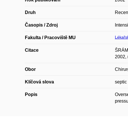
Druh
Recen
Časopis / Zdroj
Intens
Lékařsk
Fakulta / Pracoviště MU
Citace
ŠRÁMEK
2002, 
Obor
Chirur
Klíčová slova
septic
Popis
Overse
pressu