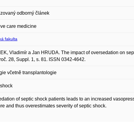
zovaný odborný článek
ive care medicine
á fakulta
, Vladimír a Jan HRUDA. The impact of oversedation on septic 
roč. 28, Suppl. 1, s. 81. ISSN 0342-4642.
gie včetně transplantologie
 shock
dation of septic shock patients leads to an increased vasopress
re and thus overestimates severity of septic shock.