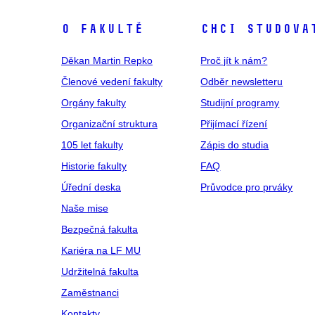
O fakultě
Chci studova
Děkan Martin Repko
Proč jít k nám?
Členové vedení fakulty
Odběr newsletteru
Orgány fakulty
Studijní programy
Organizační struktura
Přijímací řízení
105 let fakulty
Zápis do studia
Historie fakulty
FAQ
Úřední deska
Průvodce pro prváky
Naše mise
Bezpečná fakulta
Kariéra na LF MU
Udržitelná fakulta
Zaměstnanci
Kontakty