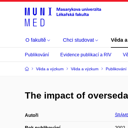
O fakultě
Chci studovat
Věda a
Publikování
Evidence publikací a RIV
Vě
Věda a výzkum
Věda a výzkum
Publikování
The impact of oversedat
ŠRÁMEK
Autoři
Rok publikování
2002