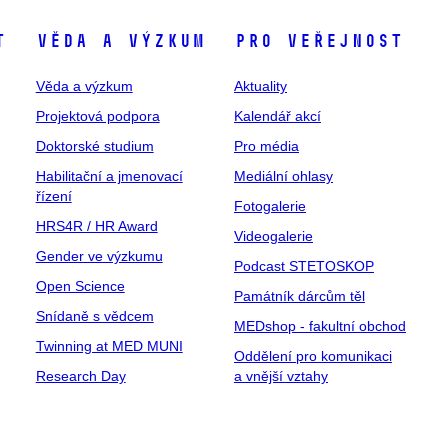
t
Věda a výzkum
Pro veřejnost
Věda a výzkum
Aktuality
Projektová podpora
Kalendář akcí
Doktorské studium
Pro média
Habilitační a jmenovací
Mediální ohlasy
řízení
Fotogalerie
HRS4R / HR Award
Videogalerie
Gender ve výzkumu
Podcast STETOSKOP
Open Science
Památník dárcům těl
Snídaně s vědcem
MEDshop - fakultní obchod
Twinning at MED MUNI
Oddělení pro komunikaci
Research Day
a vnější vztahy