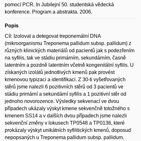
pomocí PCR. In Jubilejní 50. studentská vědecká
konference. Program a abstrakta. 2006.
Popis
Cíl: Izolovat a detegovat treponemální DNA
(mikroorganismu Treponema pallidum subsp. pallidum) z
různých klinických materiálů od pacientů jak s podezřením
na syfilis, tak ve stádiu primárním, sekundárním, časně
latentním a pozdně latentním včetně kongenitální syfilis. U
získaných izolátů jednotlivých kmenů pak provést
kmenovou typizaci a identifikaci. Z 30-ti vyšetřovaných
stěrů jsme nalezli 6 pozitivních stěrů od 3 pacientů ve
stádiu primární a sekundární syfilis a 1 pozitivní stěr od
jednoho novorozence. Výsledky sekvenací ve dvou
případech ukázaly výskyt kmene sekvenčně totožného s
kmenem SS14 a v dalších dvou případech jsme nalezli
sekvenční změny v lokusech TP0548 a TP0136, které
prokázaly výskyt unikátních syfilitických kmenů, doposud
nepopsaných u Treponema pallidum subsp. pallidum.