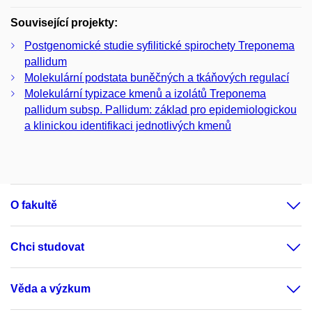
Související projekty:
Postgenomické studie syfilitické spirochety Treponema
pallidum
Molekulární podstata buněčných a tkáňových regulací
Molekulární typizace kmenů a izolátů Treponema
pallidum subsp. Pallidum: základ pro epidemiologickou
a klinickou identifikaci jednotlivých kmenů
O fakultě
Chci studovat
Věda a výzkum