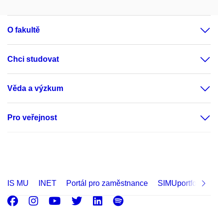
O fakultě
Chci studovat
Věda a výzkum
Pro veřejnost
IS MU
INET
Portál pro zaměstnance
SIMUportfolio
Facebook
Instagram
Youtube
Twitter
LinkedIn
Spotify