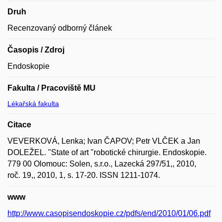
Druh
Recenzovaný odborný článek
Časopis / Zdroj
Endoskopie
Fakulta / Pracoviště MU
Lékařská fakulta
Citace
VEVERKOVÁ, Lenka; Ivan ČAPOV; Petr VLČEK a Jan
DOLEŽEL. "State of art "robotické chirurgie. Endoskopie.
779 00 Olomouc: Solen, s.r.o., Lazecká 297/51,, 2010,
roč. 19,, 2010, 1, s. 17-20. ISSN 1211-1074.
www
http://www.casopisendoskopie.cz/pdfs/end/2010/01/06.pdf