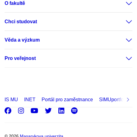
O fakultě
Chci studovat
Věda a výzkum
Pro veřejnost
IS MU
INET
Portál pro zaměstnance
SIMUportfolio
Facebook
Instagram
Youtube
Twitter
LinkedIn
Spotify
© 2026
Masarykova univerzita