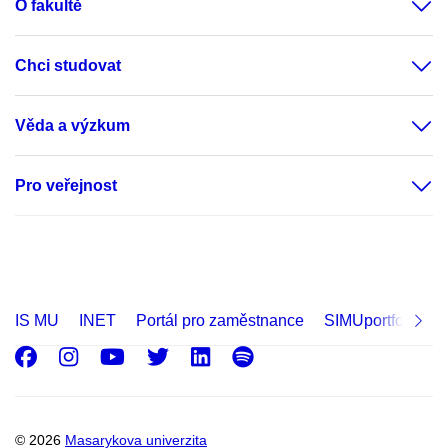
O fakultě
Chci studovat
Věda a výzkum
Pro veřejnost
IS MU
INET
Portál pro zaměstnance
SIMUportfolio
Facebook
Instagram
Youtube
Twitter
LinkedIn
Spotify
© 2026
Masarykova univerzita