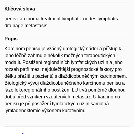
Klíčová slova
penis carcinoma treatment lymphatic nodes lymphatis
drainage metastasis
Popis
Karcinom penisu je vzácný urologický nádor a přístup k
jeho léčbě zahrnuje několik možných terapeutických
modalit. Postižení regionálních lymfatických uzlin a jeho
rozsah patří mezi nejdůležitější prognostické faktory pro
délku přežití u pacientů s dlaždicobuněčným karcinomem.
Biologický vývoj dlaždicobuněčného karcinomu penisu a
fáze lokoregionálního postižení LU trvá poměrně dlouhou
dobu před vznikem vzdálených metastáz. U karcinomu
penisu je při postižení lymfatických uzlin samotná
lymfadenektomie výkonem kurativním.