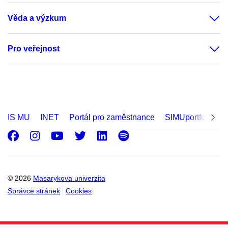
Věda a výzkum
Pro veřejnost
IS MU
INET
Portál pro zaměstnance
SIMUportfolio
Facebook
Instagram
Youtube
Twitter
LinkedIn
Spotify
© 2026
Masarykova univerzita
Správce stránek
Cookies