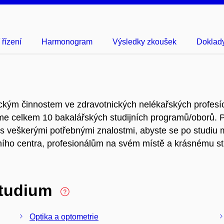
 řízení
Harmonogram
Výsledky zkoušek
Doklady
ktickým činnostem ve zdravotnických nelékařských profes
me celkem 10 bakalářských studijních programů/oborů. Po
 Vás veškerými potřebnými znalostmi, abyste se po studiu 
ího centra, profesionálům na svém místě a krásnému s
studium
Optika a optometrie