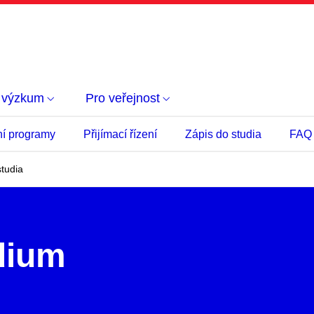
 výzkum
Pro veřejnost
ní programy
Přijímací řízení
Zápis do studia
FAQ
tudia
dium