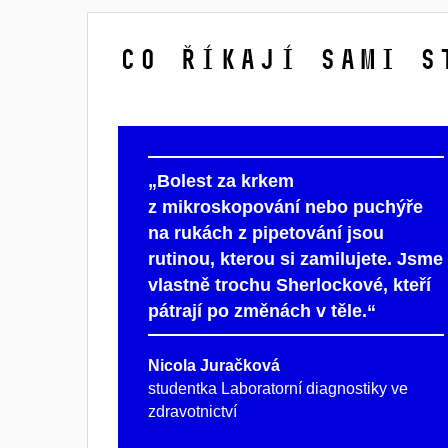
Co říkají sami s
„Bolest za krkem
z mikroskopování nebo puchýře
na rukách z pipetování jsou
rutinou, kterou si zamilujete. Jsme
vlastně trochu Sherlockové, kteří
pátrají po změnách v těle.“
Nicola Juračková
studentka Laboratorní diagnostiky ve
zdravotnictví