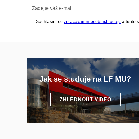
Zadejte
váš
e-
Souhlasím se
zpracováním osobních údajů
a tento s
mail
Jak se studuje na LF MU?
ZHLÉDNOUT VIDEO