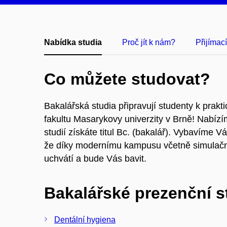
Nabídka studia
Proč jít k nám?
Přijímací
Co můžete studovat?
Bakalářská studia připravují studenty k pra
fakultu Masarykovy univerzity v Brně! Nabízí
studií získáte titul Bc. (bakalář). ​Vybavíme
že díky modernímu kampusu včetně simulačn
uchvátí a bude Vás bavit.
Bakalářské prezenční 
Dentální hygiena