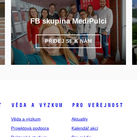
FB skupina MediPulci
PŘIDEJ SE K NÁM
t
Věda a výzkum
Pro veřejnost
Věda a výzkum
Aktuality
Projektová podpora
Kalendář akcí