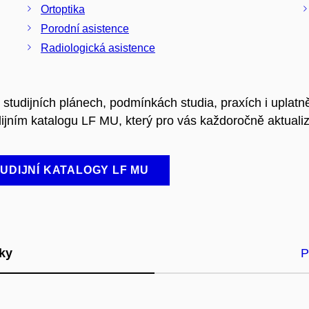
Ortoptika
Porodní asistence
Radiologická asistence
 studijních plánech, podmínkách studia, praxích i uplatn
ním katalogu LF MU, který pro vás každoročně aktualiz
UDIJNÍ KATALOGY LF MU
šky
P