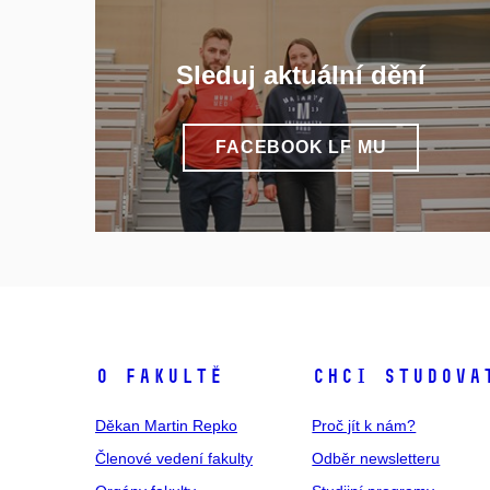
Sleduj aktuální dění
FACEBOOK LF MU
O fakultě
Chci studova
Děkan Martin Repko
Proč jít k nám?
Členové vedení fakulty
Odběr newsletteru