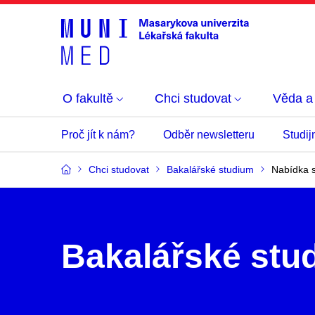
O fakultě
Chci studovat
Věda a
Proč jít k nám?
Odběr newsletteru
Studij
Chci studovat
Bakalářské studium
Nabídka s
Bakalářské stu