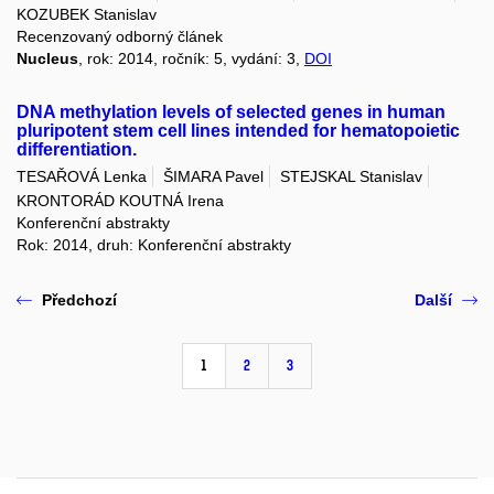
KOZUBEK Stanislav
Recenzovaný odborný článek
Nucleus
, rok: 2014, ročník: 5, vydání: 3,
DOI
DNA methylation levels of selected genes in human
pluripotent stem cell lines intended for hematopoietic
differentiation.
TESAŘOVÁ Lenka
ŠIMARA Pavel
STEJSKAL Stanislav
KRONTORÁD KOUTNÁ Irena
Konferenční abstrakty
Rok: 2014, druh: Konferenční abstrakty
Předchozí
Další
1
2
3