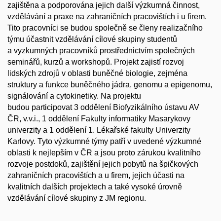
zajištěna a podporována jejich další výzkumná činnost,
vzdělávání a praxe na zahraničních pracovištích i u firem.
Tito pracovníci se budou společně se členy realizačního
týmu účastnit vzdělávání cílové skupiny studentů
a vyzkumných pracovníků prostřednictvím společných
seminářů, kurzů a workshopů. Projekt zajistí rozvoj
lidských zdrojů v oblasti buněčné biologie, zejména
struktury a funkce buněčného jádra, genomu a epigenomu,
signálování a cytokinetiky. Na projektu
budou participovat 3 oddělení Biofyzikálního ústavu AV
ČR, v.v.i., 1 oddělení Fakulty informatiky Masarykovy
univerzity a 1 oddělení 1. Lékařské fakulty Univerzity
Karlovy. Tyto výzkumné týmy patří v uvedené výzkumné
oblasti k nejlepším v ČR a jsou proto zárukou kvalitního
rozvoje postdoků, zajištění jejich pobytů na špičkových
zahraničních pracovištích a u firem, jejich účasti na
kvalitních dalších projektech a také vysoké úrovně
vzdělávání cílové skupiny z JM regionu.