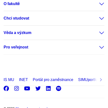
O fakultě
Chci studovat
Věda a výzkum
Pro veřejnost
IS MU
INET
Portál pro zaměstnance
SIMUportfolio
Facebook
Instagram
Youtube
Twitter
LinkedIn
Spotify