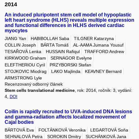
2014
An induced pluripotent stem cell model of hypoplastic
left heart syndrome (HLHS) reveals multiple expression
and functional differences in HLHS derived cardiac
myocytes
JIANG Yan
HABIBOLLAH Saba
TILGNER Katarzyna
COLLIN Joseph
BÁRTA Tomáš
AL-AAMA Jumana Yousuf
TESAŘOVÁ Lenka
HUSSAIN Rafiqul
TRAFFORD Andrew
KIRKWOOD Graham
SERNAGOR Evelyne
ELEFTHERIOU Cyril
PRZYBORSKI Stefan
STOJKOVIC Miodrag
LAKO Majlinda
KEAVNEY Bernard
ARMSTRONG Lyle
Recenzovaný odborný článek
Stem cells translational medicine
, rok: 2014, ročník: 3, vydání:
4,
DOI
Coilin is rapidly recruited to UVA-induced DNA lesions
and gamma-radiation affects localized movement of
Cajal bodies
BÁRTOVÁ Eva
FOLTÁNKOVÁ Veronika
LEGARTOVÁ Soňa
SEHNALOVÁ Petra
SOROKIN Dmitry
SUCHÁNKOVÁ Jana