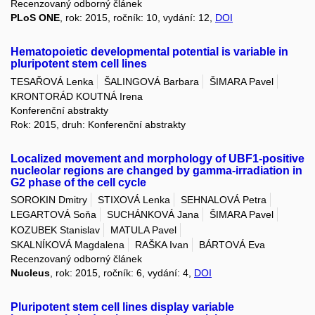
Recenzovaný odborný článek
PLoS ONE
, rok: 2015, ročník: 10, vydání: 12,
DOI
Hematopoietic developmental potential is variable in
pluripotent stem cell lines
TESAŘOVÁ Lenka
ŠALINGOVÁ Barbara
ŠIMARA Pavel
KRONTORÁD KOUTNÁ Irena
Konferenční abstrakty
Rok: 2015, druh: Konferenční abstrakty
Localized movement and morphology of UBF1-positive
nucleolar regions are changed by gamma-irradiation in
G2 phase of the cell cycle
SOROKIN Dmitry
STIXOVÁ Lenka
SEHNALOVÁ Petra
LEGARTOVÁ Soňa
SUCHÁNKOVÁ Jana
ŠIMARA Pavel
KOZUBEK Stanislav
MATULA Pavel
SKALNÍKOVÁ Magdalena
RAŠKA Ivan
BÁRTOVÁ Eva
Recenzovaný odborný článek
Nucleus
, rok: 2015, ročník: 6, vydání: 4,
DOI
Pluripotent stem cell lines display variable