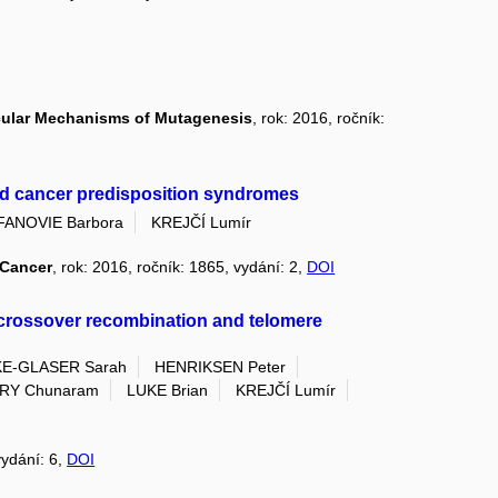
cular Mechanisms of Mutagenesis
, rok: 2016, ročník:
ed cancer predisposition syndromes
FANOVIE Barbora
KREJČÍ Lumír
 Cancer
, rok: 2016, ročník: 1865, vydání: 2,
DOI
 crossover recombination and telomere
E-GLASER Sarah
HENRIKSEN Peter
RY Chunaram
LUKE Brian
KREJČÍ Lumír
vydání: 6,
DOI