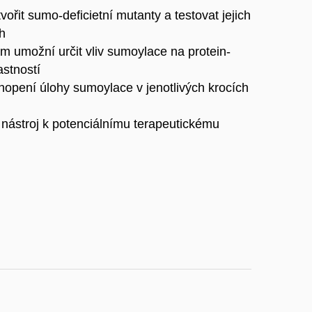
řit sumo-deficietní mutanty a testovat jejich
ch
m umožní určit vliv sumoylace na protein-
astností
hopení úlohy sumoylace v jenotlivých krocích
ástroj k potenciálnímu terapeutickému