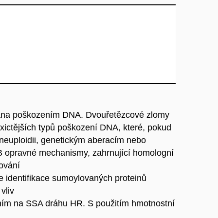
vána poškozením DNA. Dvouřetězcové zlomy
xictějších typů poškození DNA, které, pokud
neuploidii, genetickým aberacím nebo
SB opravné mechanismy, zahrnující homologní
ování
e identifikace sumoylovaných proteinů
vliv
ením na SSA dráhu HR. S použitím hmotnostní