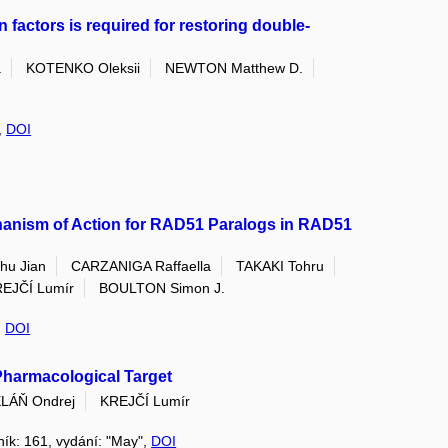
actors is required for restoring double-
a
KOTENKO Oleksii
NEWTON Matthew D.
2,
DOI
anism of Action for RAD51 Paralogs in RAD51
hu Jian
CARZANIGA Raffaella
TAKAKI Tohru
EJČÍ Lumír
BOULTON Simon J.
,
DOI
harmacological Target
LÁŇ Ondrej
KREJČÍ Lumír
čník: 161, vydání: "May",
DOI