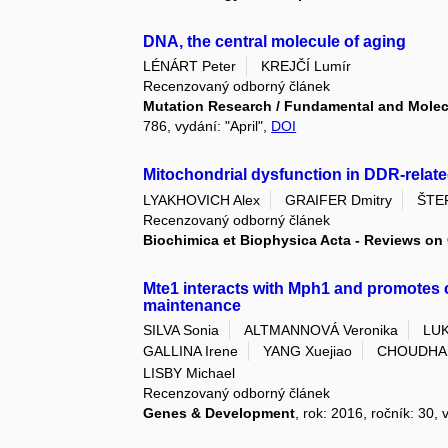
DNA, the central molecule of aging
LÉNÁRT Peter
KREJČÍ Lumír
Recenzovaný odborný článek
Mutation Research / Fundamental and Mole
786, vydání: "April",
DOI
Mitochondrial dysfunction in DDR-relat
LYAKHOVICH Alex
GRAIFER Dmitry
ŠTE
Recenzovaný odborný článek
Biochimica et Biophysica Acta - Reviews on
Mte1 interacts with Mph1 and promotes
maintenance
SILVA Sonia
ALTMANNOVÁ Veronika
LUK
GALLINA Irene
YANG Xuejiao
CHOUDHA
LISBY Michael
Recenzovaný odborný článek
Genes & Development
, rok: 2016, ročník: 30, 