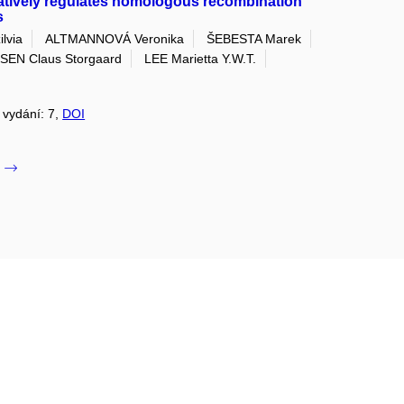
tively regulates homologous recombination
s
lvia
ALTMANNOVÁ Veronika
ŠEBESTA Marek
EN Claus Storgaard
LEE Marietta Y.W.T.
, vydání: 7,
DOI