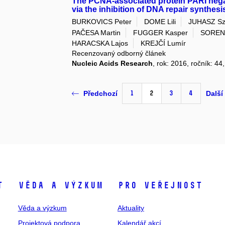
The PCNA-associated protein PARI nega
via the inhibition of DNA repair synthesi
BURKOVICS Peter
DOME Lili
JUHASZ Szi
PAČESA Martin
FUGGER Kasper
SORENS
HARACSKA Lajos
KREJČÍ Lumír
Recenzovaný odborný článek
Nucleic Acids Research
, rok: 2016, ročník: 44
1
2
3
4
Předchozí
Další
t
Věda a výzkum
Pro veřejnost
Věda a výzkum
Aktuality
Projektová podpora
Kalendář akcí