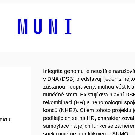
Integrita genomu je neustále narušo
v DNA (DSB) představují jeden z nejto
zůstanou neopraveny, mohou vést k a
buněčné smrti. Existují dva hlavní D
rekombinaci (HR) a nehomologní spoj
konců (NHEJ). Cílem tohoto projektu j
podílejících se na HR, charakterizovat 
jektu
sumoylace na jejich funkci se zaměř
spektrometrie identifikujeme SUMO