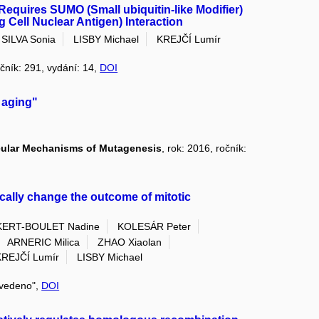
Requires SUMO (Small ubiquitin-like Modifier)
g Cell Nuclear Antigen) Interaction
SILVA Sonia
LISBY Michael
KREJČÍ Lumír
očník: 291, vydání: 14,
DOI
 aging"
cular Mechanisms of Mutagenesis
, rok: 2016, ročník:
ally change the outcome of mitotic
ERT-BOULET Nadine
KOLESÁR Peter
ARNERIC Milica
ZHAO Xiaolan
KREJČÍ Lumír
LISBY Michael
euvedeno",
DOI