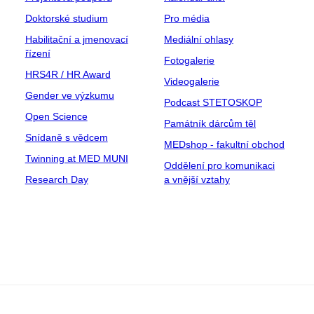
Doktorské studium
Pro média
Habilitační a jmenovací
Mediální ohlasy
řízení
Fotogalerie
HRS4R / HR Award
Videogalerie
Gender ve výzkumu
Podcast STETOSKOP
Open Science
Památník dárcům těl
Snídaně s vědcem
MEDshop - fakultní obchod
Twinning at MED MUNI
Oddělení pro komunikaci
Research Day
a vnější vztahy