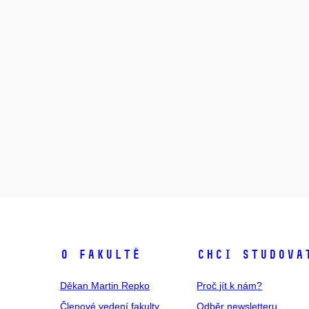
O fakultě
Chci studova
Děkan Martin Repko
Proč jít k nám?
Členové vedení fakulty
Odběr newsletteru