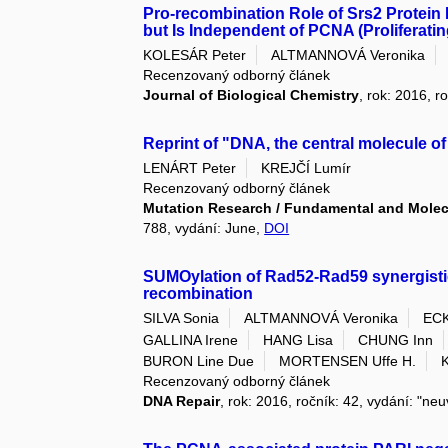
Pro-recombination Role of Srs2 Protein 
but Is Independent of PCNA (Proliferatin
KOLESÁR Peter
ALTMANNOVÁ Veronika
Recenzovaný odborný článek
Journal of Biological Chemistry
, rok: 2016, r
Reprint of "DNA, the central molecule of
LENÁRT Peter
KREJČÍ Lumír
Recenzovaný odborný článek
Mutation Research / Fundamental and Mole
788, vydání: June,
DOI
SUMOylation of Rad52-Rad59 synergistic
recombination
SILVA Sonia
ALTMANNOVÁ Veronika
ECK
GALLINA Irene
HANG Lisa
CHUNG Inn
BURON Line Due
MORTENSEN Uffe H.
Recenzovaný odborný článek
DNA Repair
, rok: 2016, ročník: 42, vydání: "n