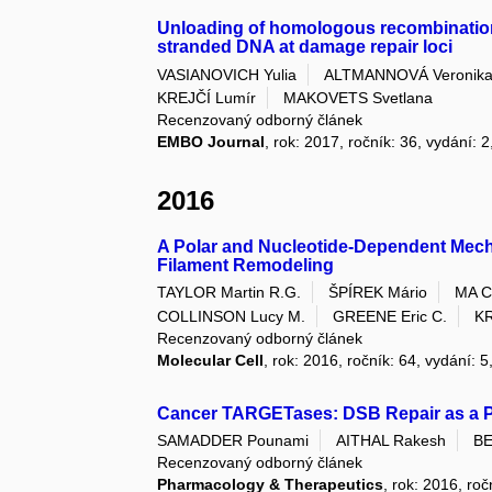
Unloading of homologous recombination f
stranded DNA at damage repair loci
VASIANOVICH Yulia
ALTMANNOVÁ Veronik
KREJČÍ Lumír
MAKOVETS Svetlana
Recenzovaný odborný článek
EMBO Journal
, rok: 2017, ročník: 36, vydání: 
2016
A Polar and Nucleotide-Dependent Mech
Filament Remodeling
TAYLOR Martin R.G.
ŠPÍREK Mário
MA C
COLLINSON Lucy M.
GREENE Eric C.
KR
Recenzovaný odborný článek
Molecular Cell
, rok: 2016, ročník: 64, vydání: 5
Cancer TARGETases: DSB Repair as a P
SAMADDER Pounami
AITHAL Rakesh
BE
Recenzovaný odborný článek
Pharmacology & Therapeutics
, rok: 2016, ro