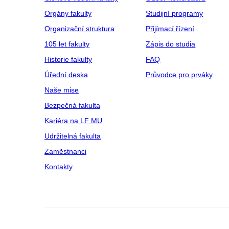
Orgány fakulty
Studijní programy
Organizační struktura
Přijímací řízení
105 let fakulty
Zápis do studia
Historie fakulty
FAQ
Úřední deska
Průvodce pro prváky
Naše mise
Bezpečná fakulta
Kariéra na LF MU
Udržitelná fakulta
Zaměstnanci
Kontakty