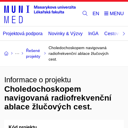
EN
Projektová podpora
Novinky & Výzvy
InGA
Cestovní př
Choledochoskopem navigovaná
Řešené
radiofrekvenční ablace žlučových
projekty
cest.
Informace o projektu
Choledochoskopem
navigovaná radiofrekvenční
ablace žlučových cest.
Kód projektu