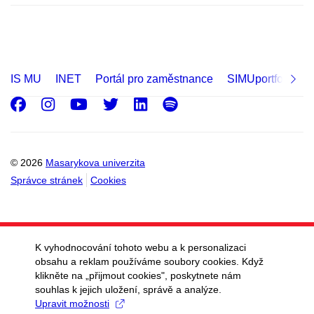
IS MU
INET
Portál pro zaměstnance
SIMUportfolio
Facebook
Instagram
Youtube
Twitter
LinkedIn
Spotify
© 2026
Masarykova univerzita
Správce stránek
Cookies
K vyhodnocování tohoto webu a k personalizaci
obsahu a reklam používáme soubory cookies. Když
klikněte na „přijmout cookies", poskytnete nám
souhlas k jejich uložení, správě a analýze.
Upravit možnosti