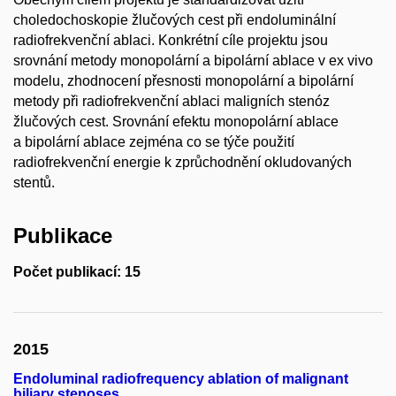
choledochoskopie žlučových cest při endoluminální
radiofrekvenční ablaci. Konkrétní cíle projektu jsou
srovnání metody monopolární a bipolární ablace v ex vivo
modelu, zhodnocení přesnosti monopolární a bipolární
metody při radiofrekvenční ablaci maligních stenóz
žlučových cest. Srovnání efektu monopolární ablace
a bipolární ablace zejména co se týče použití
radiofrekvenční energie k zprůchodnění okludovaných
stentů.
Publikace
Počet publikací: 15
2015
Endoluminal radiofrequency ablation of malignant
biliary stenoses