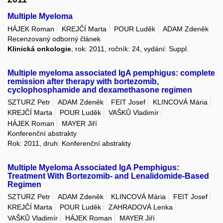
Multiple Myeloma
HÁJEK Roman
KREJČÍ Marta
POUR Luděk
ADAM Zdeněk
Recenzovaný odborný článek
Klinická onkologie
, rok: 2011, ročník: 24, vydání: Suppl.
Multiple myeloma associated IgA pemphigus: complete
remission after therapy with bortezomib,
cyclophosphamide and dexamethasone regimen
SZTURZ Petr
ADAM Zdeněk
FEIT Josef
KLINCOVÁ Mária
KREJČÍ Marta
POUR Luděk
VAŠKŮ Vladimír
HÁJEK Roman
MAYER Jiří
Konferenční abstrakty
Rok: 2011, druh: Konferenční abstrakty
Multiple Myeloma Associated IgA Pemphigus:
Treatment With Bortezomib- and Lenalidomide-Based
Regimen
SZTURZ Petr
ADAM Zdeněk
KLINCOVÁ Mária
FEIT Josef
KREJČÍ Marta
POUR Luděk
ZAHRADOVÁ Lenka
VAŠKŮ Vladimír
HÁJEK Roman
MAYER Jiří