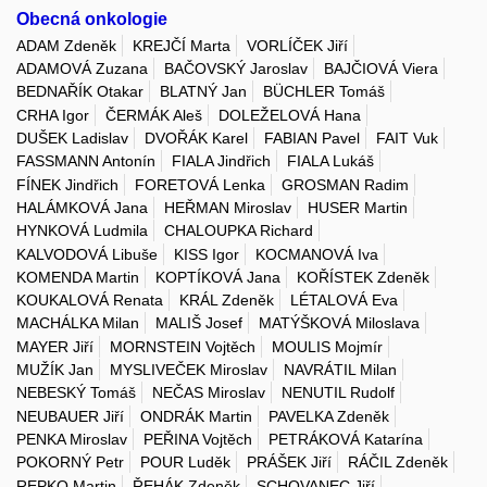
Obecná onkologie
ADAM Zdeněk
KREJČÍ Marta
VORLÍČEK Jiří
ADAMOVÁ Zuzana
BAČOVSKÝ Jaroslav
BAJČIOVÁ Viera
BEDNAŘÍK Otakar
BLATNÝ Jan
BÜCHLER Tomáš
CRHA Igor
ČERMÁK Aleš
DOLEŽELOVÁ Hana
DUŠEK Ladislav
DVOŘÁK Karel
FABIAN Pavel
FAIT Vuk
FASSMANN Antonín
FIALA Jindřich
FIALA Lukáš
FÍNEK Jindřich
FORETOVÁ Lenka
GROSMAN Radim
HALÁMKOVÁ Jana
HEŘMAN Miroslav
HUSER Martin
HYNKOVÁ Ludmila
CHALOUPKA Richard
KALVODOVÁ Libuše
KISS Igor
KOCMANOVÁ Iva
KOMENDA Martin
KOPTÍKOVÁ Jana
KOŘÍSTEK Zdeněk
KOUKALOVÁ Renata
KRÁL Zdeněk
LÉTALOVÁ Eva
MACHÁLKA Milan
MALIŠ Josef
MATÝŠKOVÁ Miloslava
MAYER Jiří
MORNSTEIN Vojtěch
MOULIS Mojmír
MUŽÍK Jan
MYSLIVEČEK Miroslav
NAVRÁTIL Milan
NEBESKÝ Tomáš
NEČAS Miroslav
NENUTIL Rudolf
NEUBAUER Jiří
ONDRÁK Martin
PAVELKA Zdeněk
PENKA Miroslav
PEŘINA Vojtěch
PETRÁKOVÁ Katarína
POKORNÝ Petr
POUR Luděk
PRÁŠEK Jiří
RÁČIL Zdeněk
REPKO Martin
ŘEHÁK Zdeněk
SCHOVANEC Jiří