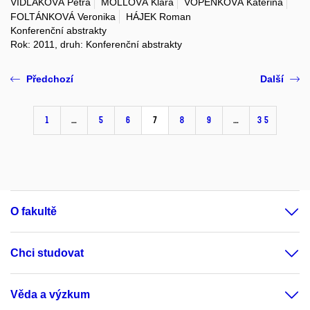
VIDLÁKOVÁ Petra
MOLLOVÁ Klára
VOPĚNKOVÁ Kateřina
FOLTÁNKOVÁ Veronika
HÁJEK Roman
Konferenční abstrakty
Rok: 2011, druh: Konferenční abstrakty
Předchozí
Další
1
…
5
6
7
8
9
…
35
O fakultě
Chci studovat
Věda a výzkum