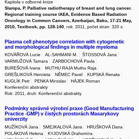
Kapitola v odborné knize
Slampa, P. Palliative radiotherapy of breast and lung cancer.
Regional training course IAEA, Evidence Based Radiation
Oncology in Common Cancers, Azerbaijan, Baku, 17-21 May,
2010, Textbook, pp. 128-140
, rok: 2011, počet stran: 320 s.
Plasma cell phenotype correlation with cytogenetic
and morphological findings in multiple myeloma
KOVÁŘOVÁ Lucie
AL-SAHMANI M.
ŠTOSSOVÁ Jana
VARMUŽOVÁ Tamara
ZARBOCHOVÁ Pavla
BUREŠOVÁ Ivana
MUTHU RAJA Muthu Raja
GREŠLIKOVÁ Henrieta
NĚMEC Pavel
KUPSKÁ Renata
KUGLÍK Petr
PENKA Miroslav
HÁJEK Roman
Konferenční abstrakty
Rok: 2011, druh: Konferenční abstrakty
Podmínky správné výrobní praxe (Good Manufacturing
Practice -GMP) v čistých prostorách Masarykovy
univerzity
MUŽÍKOVÁ Jana
SMEJKALOVÁ Jana
HRUŠKOVÁ Dana
POLÁKOVÁ Helena
KYJOVSKÁ Drahomíra