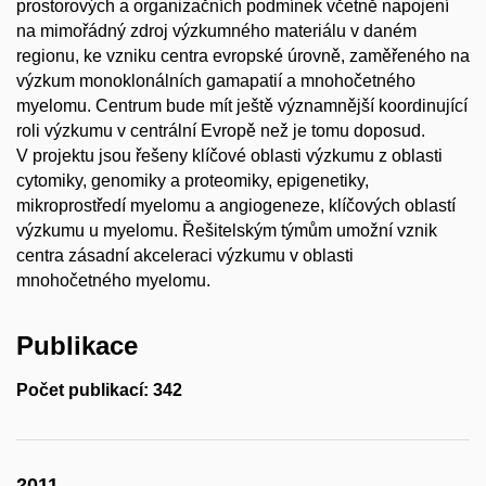
prostorových a organizačních podmínek včetně napojení
na mimořádný zdroj výzkumného materiálu v daném
regionu, ke vzniku centra evropské úrovně, zaměřeného na
výzkum monoklonálních gamapatií a mnohočetného
myelomu. Centrum bude mít ještě významnější koordinující
roli výzkumu v centrální Evropě než je tomu doposud.
V projektu jsou řešeny klíčové oblasti výzkumu z oblasti
cytomiky, genomiky a proteomiky, epigenetiky,
mikroprostředí myelomu a angiogeneze, klíčových oblastí
výzkumu u myelomu. Řešitelským týmům umožní vznik
centra zásadní akceleraci výzkumu v oblasti
mnohočetného myelomu.
Publikace
Počet publikací: 342
2011