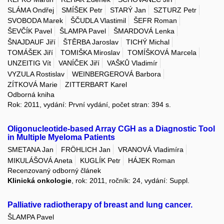
SLÁMA Ondřej
SMÍŠEK Petr
STARÝ Jan
SZTURZ Petr
SVOBODA Marek
ŠČUDLA Vlastimil
ŠEFR Roman
ŠEVČÍK Pavel
ŠLAMPA Pavel
ŠMARDOVÁ Lenka
ŠNAJDAUF Jiří
ŠTĚRBA Jaroslav
TICHÝ Michal
TOMÁŠEK Jiří
TOMIŠKA Miroslav
TOMÍŠKOVÁ Marcela
UNZEITIG Vít
VANÍČEK Jiří
VAŠKŮ Vladimír
VYZULA Rostislav
WEINBERGEROVÁ Barbora
ZÍTKOVÁ Marie
ZITTERBART Karel
Odborná kniha
Rok: 2011, vydání: První vydání, počet stran: 394 s.
Oligonucleotide-based Array CGH as a Diagnostic Tool
in Multiple Myeloma Patients
SMETANA Jan
FRÖHLICH Jan
VRANOVÁ Vladimíra
MIKULÁŠOVÁ Aneta
KUGLÍK Petr
HÁJEK Roman
Recenzovaný odborný článek
Klinická onkologie
, rok: 2011, ročník: 24, vydání: Suppl.
Palliative radiotherapy of breast and lung cancer.
ŠLAMPA Pavel